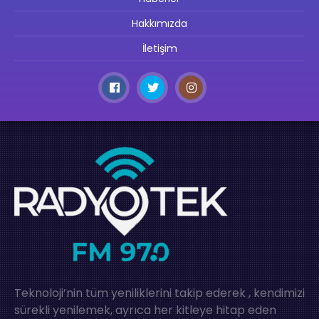
Hakkımızda
İletişim
Teknoloji’nin tüm yeniliklerini takip ederek , kendimizi
sürekli yenilemek, ayrıca her kitleye hitap eden