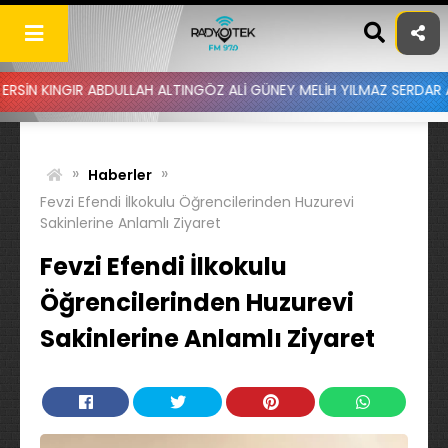
Skip
to
content
 ABDULLAH ALTINGÖZ ALİ GÜNEY MELİH YILMAZ SERDAR AYDIN BATUH
»
»
Haberler
Fevzi Efendi İlkokulu Öğrencilerinden Huzurevi
Sakinlerine Anlamlı Ziyaret
Fevzi Efendi İlkokulu
Öğrencilerinden Huzurevi
Sakinlerine Anlamlı Ziyaret