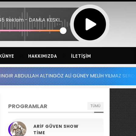
08:45 Reklam - DAMLA KESKIN KIZAK 26 - KAYDIR KAYDIR
KÜNYE
HAKKIMIZDA
İLETIŞIM
LAH ALTINGÖZ ALİ GÜNEY MELİH YILMAZ SERDAR AYDIN BAT
PROGRAMLAR
TÜMÜ
ARIF GÜVEN SHOW
TIME