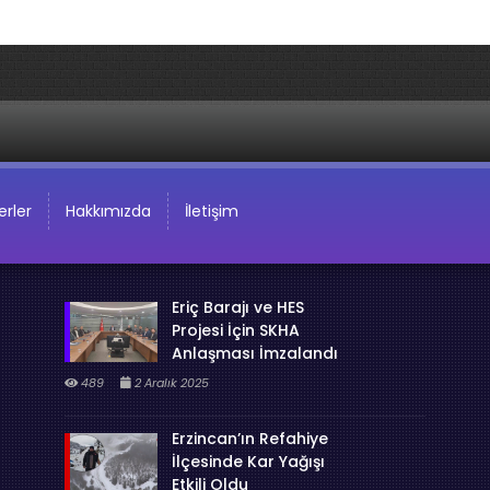
rler
Hakkımızda
İletişim
Eriç Barajı ve HES
Projesi İçin SKHA
Anlaşması İmzalandı
489
2 Aralık 2025
Erzincan’ın Refahiye
İlçesinde Kar Yağışı
Etkili Oldu