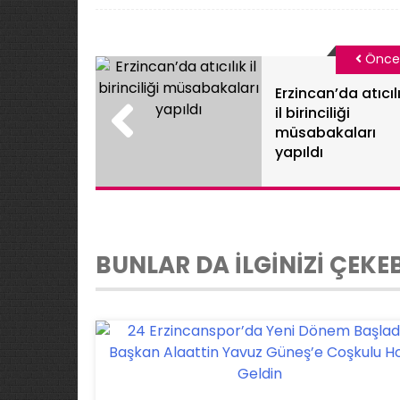
Önce
Erzincan’da atıcıl
il birinciliği
müsabakaları
yapıldı
BUNLAR DA İLGİNİZİ ÇEKEB