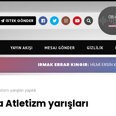
İSTEK GÖNDER
YAYIN AKIŞI
MESAJ GÖNDER
GIZLILIK
IRMAK EBRAR KINGIR:
HİLMİ ERSİN KINGIR ABDUL
tizm yarışları yapıldı
 Atletizm yarışları