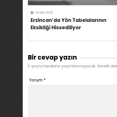
1 Aralık 2025
Erzincan’da Yön Tabelalarının
Eksikliği Hissediliyor
Bir cevap yazın
E-posta hesabınız yayımlanmayacak.
Gerekli ala
Yorum
*