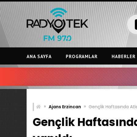
Skip
to
content
ANA SAYFA
PROGRAMLAR
HABERLER
»
»
Ajans Erzincan
Gençlik Haftasında Atle
Gençlik Haftasında