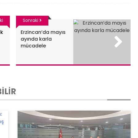
ki
Sonraki
ık
Erzincan’da mayıs
ayında karla
mücadele
İLİR