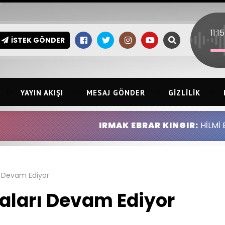
İSTEK GÖNDER
YAYIN AKIŞI
MESAJ GÖNDER
GIZLILIK
IRMAK EBRAR KINGIR:
HİLMİ ERSİN KINGIR 
ı Devam Ediyor
aları Devam Ediyor