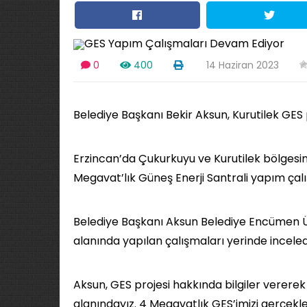
0
400
14 Haziran 2023
Belediye Başkanı Bekir Aksun, Kurutilek GES 
Erzincan’da Çukurkuyu ve Kurutilek bölgesin
Megavat’lık Güneş Enerji Santrali yapım çal
Belediye Başkanı Aksun Belediye Encümen Üyel
alanında yapılan çalışmaları yerinde inceled
Aksun, GES projesi hakkında bilgiler vererek
alanındayız. 4 Megavatlık GES’imizi gerçekl