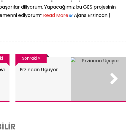
başarılar diliyorum. Yapacağımız bu GES projesinin
temenni ediyorum” ​
Read More
Ajans Erzincan |
ki
Sonraki
vi
Erzincan Uçuyor
İLİR