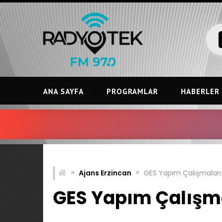
Skip
to
content
ANA SAYFA
PROGRAMLAR
HABERLER
»
»
Ajans Erzincan
GES Yapım Çalışmalar
GES Yapım Çalışm