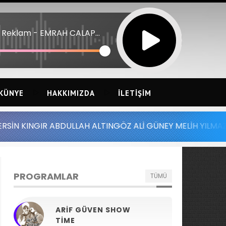
11:15 Reklam - EMRAH CALAPKULU 26 - AYSEL ABLA
KÜNYE
HAKKIMIZDA
İLETIŞIM
ABDULLAH ALTINGÖZ ALİ GÜNEY MELİH YILMAZ SERDAR AYD
PROGRAMLAR
TÜMÜ
ARIF GÜVEN SHOW
TIME