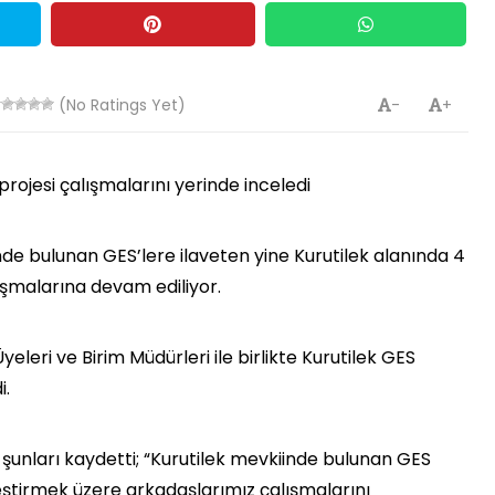
(No Ratings Yet)
-
+
projesi çalışmalarını yerinde inceledi
de bulunan GES’lere ilaveten yine Kurutilek alanında 4
ışmalarına devam ediliyor.
eri ve Birim Müdürleri ile birlikte Kurutilek GES
i.
 şunları kaydetti; “Kurutilek mevkiinde bulunan GES
eştirmek üzere arkadaşlarımız çalışmalarını