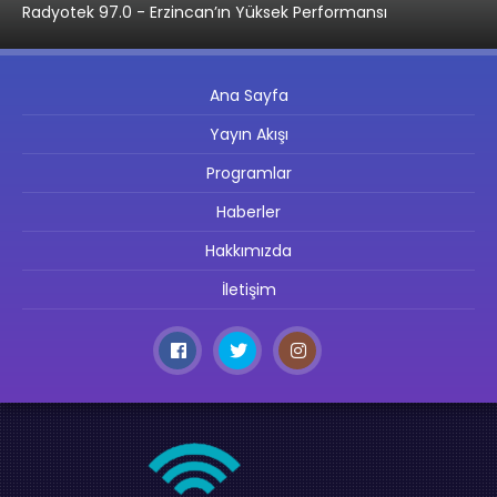
Radyotek 97.0 - Erzincan’ın Yüksek Performansı
Ana Sayfa
Yayın Akışı
Programlar
Haberler
Hakkımızda
İletişim