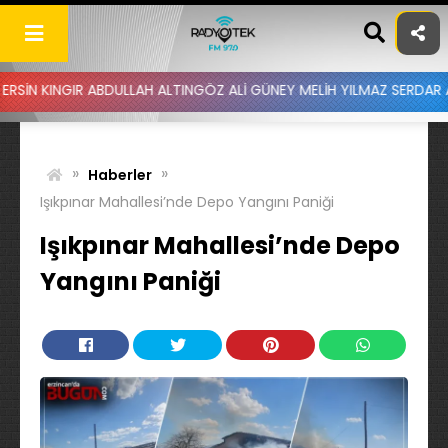
Skip
to
content
 ABDULLAH ALTINGÖZ ALİ GÜNEY MELİH YILMAZ SERDAR AYDIN BATUH
»
»
Haberler
Işıkpınar Mahallesi’nde Depo Yangını Paniği
Işıkpınar Mahallesi’nde Depo
Yangını Paniği