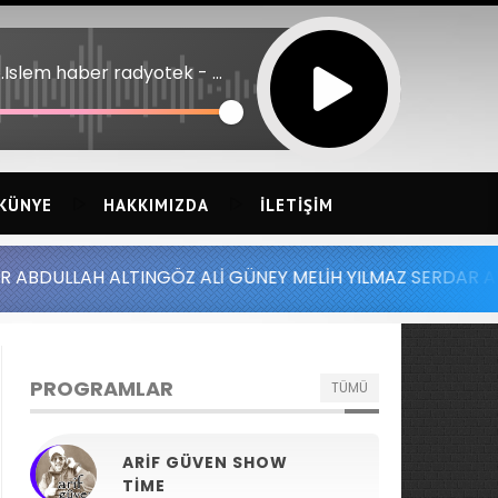
Oto.Islem haber radyotek - erzincantekhaber
KÜNYE
HAKKIMIZDA
İLETIŞIM
LTINGÖZ ALİ GÜNEY MELİH YILMAZ SERDAR AYDIN BATUHAN
PROGRAMLAR
TÜMÜ
ARIF GÜVEN SHOW
TIME