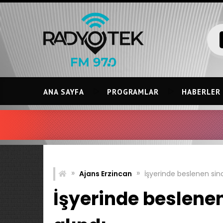
Skip
to
content
ANA SAYFA
PROGRAMLAR
HABERLER
»
»
Ajans Erzincan
İşyerinde beslenen sin
İşyerinde beslene