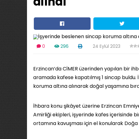
alındı
0
296
24 Eylül 2023
Erzincan’da CİMER üzerinden yapılan bir ihba
aramada kafese kapatılmış 1 sincap buldu. İş
koruma altına alınarak doğal yaşamına bırak
İhbara konu şikâyet üzerine Erzincan Emn
Amirliği ekipleri, işyerinde kafes içerisinde
ortamına kavuşması için el konularak Doğa K