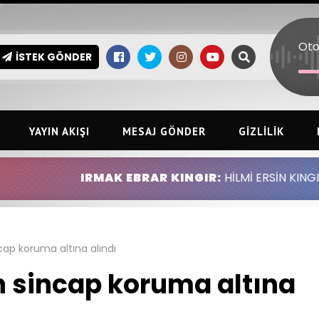
İSTEK GÖNDER
YAYIN AKIŞI
MESAJ GÖNDER
GIZLILIK
IRMAK EBRAR KINGIR:
HİLMİ ERSİN KINGIR ABDULLAH A
cap koruma altına alındı
n sincap koruma altına