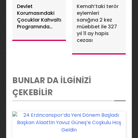
Devlet
Kemah’taki terör
Korumasındaki
eylemleri
Çocuklar Kahvaltı
sanığına 2 kez
Programında
müebbet ile 327
Buluştu
yıl 11 ay hapis
cezası
BUNLAR DA İLGİNİZİ
ÇEKEBİLİR