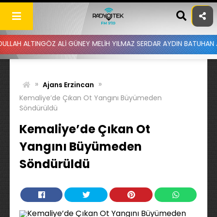
Skip
to
content
INGÖZ ALİ GÜNEY MELİH YILMAZ SERDAR AYDIN BATUHAN ALTINTAŞ U
»
»
Ajans Erzincan
Kemaliye’de Çıkan Ot Yangını Büyümeden
Söndürüldü
Kemaliye’de Çıkan Ot
Yangını Büyümeden
Söndürüldü