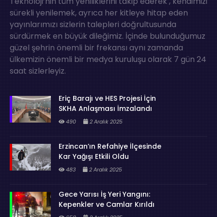
Teknoloji’nin tüm yeniliklerini takip ederek , kendimizi
sürekli yenilemek, ayrıca her kitleye hitap eden
yayınlarımızı sizlerin talepleri doğrultusunda
sürdürmek en büyük dileğimiz. İçinde bulunduğumuz
güzel şehrin önemli bir frekansı aynı zamanda
ülkemizin önemli bir medya kuruluşu olarak 7 gün 24
saat sizlerleyiz.
Eriç Barajı ve HES Projesi İçin
SKHA Anlaşması İmzalandı
490
2 Aralık 2025
Erzincan’ın Refahiye İlçesinde
Kar Yağışı Etkili Oldu
483
2 Aralık 2025
Gece Yarısı İş Yeri Yangını:
Kepenkler ve Camlar Kırıldı