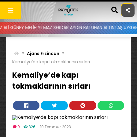
Skip
to
content
ELİH YILMAZ SERDAR AYDIN BATUHAN ALTINTAŞ UYGAR DOĞANAY - DU
»
»
Ajans Erzincan
Kemaliye’de kapı tokmaklarının sırları
Kemaliye’de kapı
tokmaklarının sırları
0
326
10 Temmuz 2023