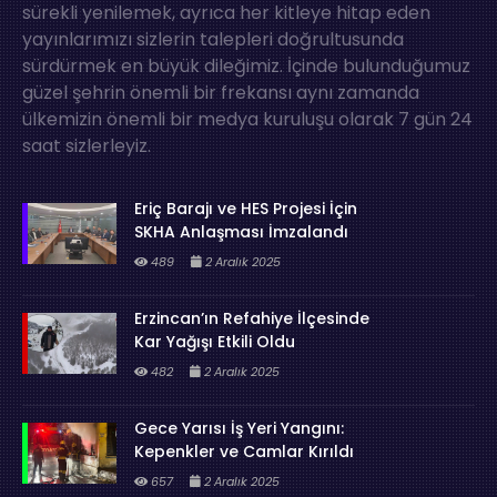
sürekli yenilemek, ayrıca her kitleye hitap eden
yayınlarımızı sizlerin talepleri doğrultusunda
sürdürmek en büyük dileğimiz. İçinde bulunduğumuz
güzel şehrin önemli bir frekansı aynı zamanda
ülkemizin önemli bir medya kuruluşu olarak 7 gün 24
saat sizlerleyiz.
Eriç Barajı ve HES Projesi İçin
SKHA Anlaşması İmzalandı
489
2 Aralık 2025
Erzincan’ın Refahiye İlçesinde
Kar Yağışı Etkili Oldu
482
2 Aralık 2025
Gece Yarısı İş Yeri Yangını:
Kepenkler ve Camlar Kırıldı
657
2 Aralık 2025