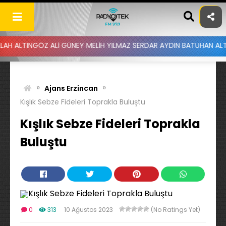
Skip
to
content
ÖZ ALİ GÜNEY MELİH YILMAZ SERDAR AYDIN BATUHAN ALTINTAŞ UYGA
»
»
Ajans Erzincan
Kışlık Sebze Fideleri Toprakla Buluştu
Kışlık Sebze Fideleri Toprakla
Buluştu
0
313
10 Ağustos 2023
(No Ratings Yet)