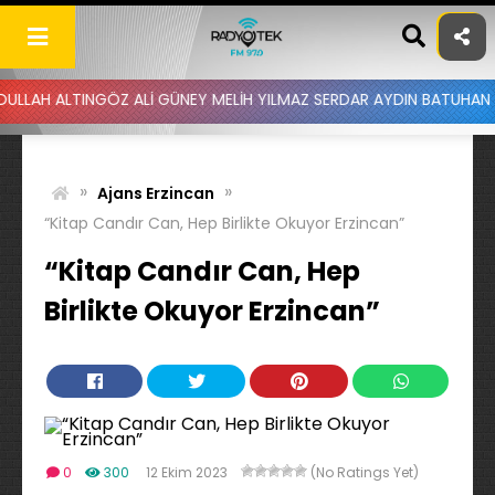
Skip
to
content
INGÖZ ALİ GÜNEY MELİH YILMAZ SERDAR AYDIN BATUHAN ALTINTAŞ U
»
»
Ajans Erzincan
“Kitap Candır Can, Hep Birlikte Okuyor Erzincan”
“Kitap Candır Can, Hep
Birlikte Okuyor Erzincan”
0
300
12 Ekim 2023
(No Ratings Yet)