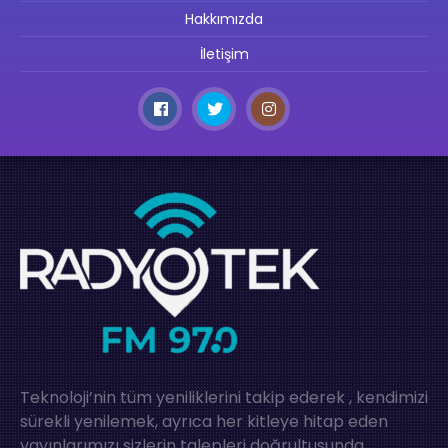
Hakkımızda
İletişim
Teknoloji’nin tüm yeniliklerini takip ederek , kendimizi
sürekli yenilemek, ayrıca her kitleye hitap eden
yayınlarımızı sizlerin talepleri doğrultusunda