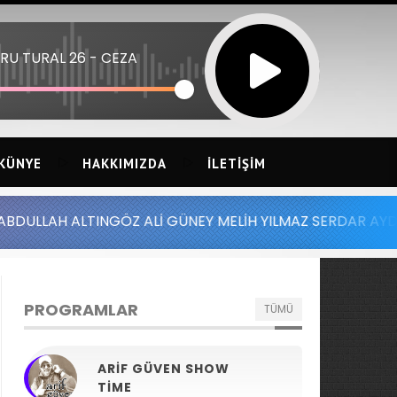
RU TURAL 26 - CEZA
KÜNYE
HAKKIMIZDA
İLETIŞIM
NGÖZ ALİ GÜNEY MELİH YILMAZ SERDAR AYDIN BATUHAN AL
PROGRAMLAR
TÜMÜ
ARIF GÜVEN SHOW
TIME