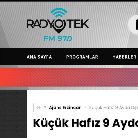
Skip
to
content
ANA SAYFA
PROGRAMLAR
HABERLER
IRM
»
»
Ajans Erzincan
Küçük Hafız 9 Ayda Dip
Küçük Hafız 9 Ayd