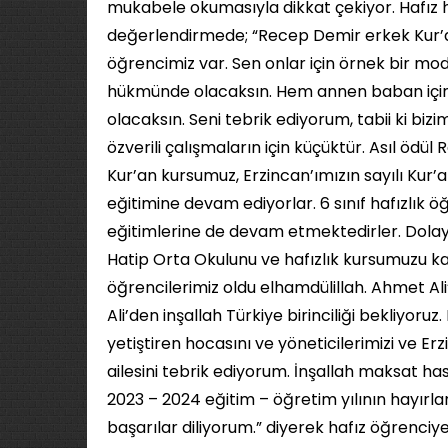
mukabele okumasıyla dikkat çekiyor. Hafız 
değerlendirmede; “Recep Demir erkek Kur’an
öğrencimiz var. Sen onlar için örnek bir mode
hükmünde olacaksın. Hem annen baban için,
olacaksın. Seni tebrik ediyorum, tabii ki bi
özverili çalışmaların için küçüktür. Asıl ödü
Kur’an kursumuz, Erzincan’ımızın sayılı Kur’
eğitimine devam ediyorlar. 6 sınıf hafızlık 
eğitimlerine de devam etmektedirler. Dola
Hatip Orta Okulunu ve hafızlık kursumuzu 
öğrencilerimiz oldu elhamdülillah. Ahmet Ali
Ali’den inşallah Türkiye birinciliği bekliyoruz
yetiştiren hocasını ve yöneticilerimizi ve E
ailesini tebrik ediyorum. İnşallah maksat ha
2023 – 2024 eğitim – öğretim yılının hayırl
başarılar diliyorum.” diyerek hafız öğrenciye, 