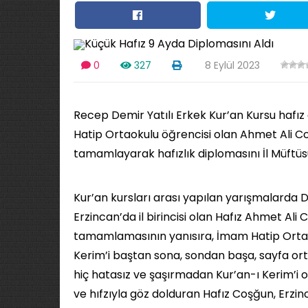
0
327
8 Eylül 2023
Recep Demir Yatılı Erkek Kur’an Kursu hafı
Hatip Ortaokulu öğrencisi olan Ahmet Ali Coşğ
tamamlayarak hafızlık diplomasını İl Müftü
Kur’an kursları arası yapılan yarışmalarda
Erzincan’da il birincisi olan Hafız Ahmet Ali C
tamamlamasının yanısıra, İmam Hatip Orta
Kerim’i baştan sona, sondan başa, sayfa or
hiç hatasız ve şaşırmadan Kur’an-ı Kerim’i 
ve hıfzıyla göz dolduran Hafız Coşğun, Erzinc