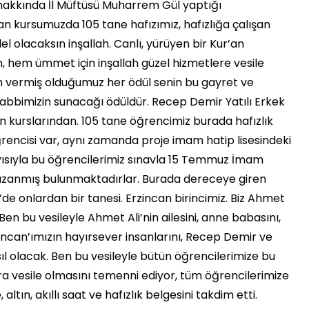
hakkında İl Müftüsü Muharrem Gül yaptığı
 kursumuzda 105 tane hafızımız, hafızlığa çalışan
l olacaksın inşallah. Canlı, yürüyen bir Kur’an
 hem ümmet için inşallah güzel hizmetlere vesile
zim vermiş olduğumuz her ödül senin bu gayret ve
l Rabbimizin sunacağı ödüldür. Recep Demir Yatılı Erkek
an kurslarından. 105 tane öğrencimiz burada hafızlık
öğrencisi var, aynı zamanda proje imam hatip lisesindeki
yısıyla bu öğrencilerimiz sınavla 15 Temmuz İmam
kazanmış bulunmaktadırlar. Burada dereceye giren
’de onlardan bir tanesi. Erzincan birincimiz. Biz Ahmet
. Ben bu vesileyle Ahmet Ali’nin ailesini, anne babasını,
rzincan’ımızın hayırsever insanlarını, Recep Demir ve
sıl olacak. Ben bu vesileyle bütün öğrencilerimize bu
ara vesile olmasını temenni ediyor, tüm öğrencilerimize
altın, akıllı saat ve hafızlık belgesini takdim etti.