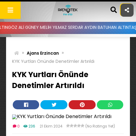
Skip
to
content
Z ALİ GÜNEY MELİH YILMAZ SERDAR AYDIN BATUHAN ALTINTAŞ UYGAR
»
»
Ajans Erzincan
KYK Yurtları Önünde Denetimler Artırıldı
KYK Yurtları Önünde
Denetimler Artırıldı
0
236
21 Ekim 2024
(No Ratings Yet)