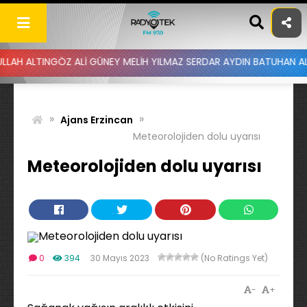
Skip
to
content
NGÖZ ALİ GÜNEY MELİH YILMAZ SERDAR AYDIN BATUHAN ALTINTAŞ UY
»
»
Ajans Erzincan
Meteorolojiden dolu uyarısı
Meteorolojiden dolu uyarısı
0
394
30 Mayıs 2023
(No Ratings Yet)
-
+