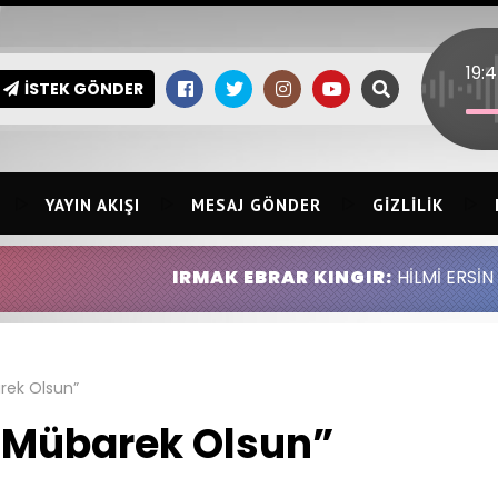
19:
İSTEK GÖNDER
YAYIN AKIŞI
MESAJ GÖNDER
GIZLILIK
IRMAK EBRAR KINGIR:
HİLMİ ERSİN KINGIR ABDUL
arek Olsun”
z Mübarek Olsun”