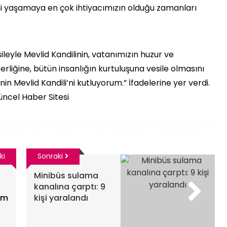
i yaşamaya en çok ihtiyacımızın olduğu zamanları
leyle Mevlid Kandilinin, vatanımızın huzur ve
berliğine, bütün insanlığın kurtuluşuna vesile olmasını
n Mevlid Kandili’ni kutluyorum.” İfadelerine yer verdi. ​
üncel Haber Sitesi
ki
Sonraki
Minibüs sulama
kanalına çarptı: 9
am
kişi yaralandı