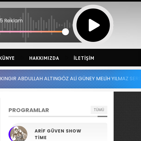
45 Reklam
KÜNYE
HAKKIMIZDA
İLETIŞIM
LAH ALTINGÖZ ALİ GÜNEY MELİH YILMAZ SERDAR AYDIN BA
PROGRAMLAR
TÜMÜ
ARIF GÜVEN SHOW
TIME