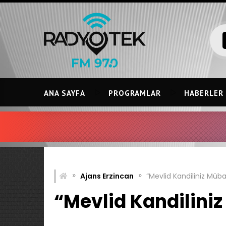
Skip
to
content
ANA SAYFA
PROGRAMLAR
HABERLER
»
»
Ajans Erzincan
“Mevlid Kandiliniz Müb
“Mevlid Kandilini