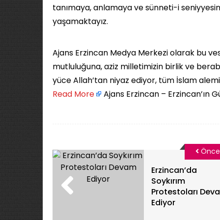
tanımaya, anlamaya ve sünneti-i seniyyesin
yaşamaktayız.
Ajans Erzincan Medya Merkezi olarak bu vesi
mutluluğuna, aziz milletimizin birlik ve bera
yüce Allah’tan niyaz ediyor, tüm İslam alemini
Read More
Ajans Erzincan – Erzincan’ın G
Önce
Erzincan’da
Soykırım
Protestoları Dev
Ediyor