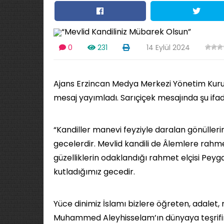
0
231
14 Eylül 2024
Ajans Erzincan Medya Merkezi Yönetim Kurulu
mesaj yayımladı. Sarıçiçek mesajında şu ifad
“Kandiller manevi feyziyle daralan gönülleri
gecelerdir. Mevlid kandili de Âlemlere rahm
güzelliklerin odaklandığı rahmet elçisi P
kutladığımız gecedir.
Yüce dinimiz İslamı bizlere öğreten, adal
Muhammed Aleyhisselam’ın dünyaya teşrifini