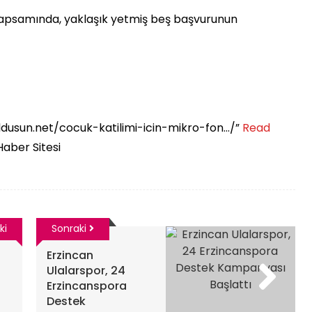
 kapsamında, yaklaşık yetmiş beş başvurunun
ildusun.net/cocuk-katilimi-icin-mikro-fon…/” ​
Read
Haber Sitesi
ki
Sonraki
Erzincan
Ulalarspor, 24
Erzincanspora
Destek