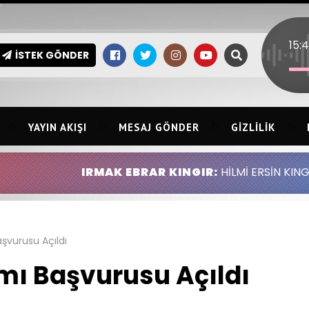
İSTEK GÖNDER
YAYIN AKIŞI
MESAJ GÖNDER
GIZLILIK
IRMAK EBRAR KINGIR:
HİLMİ ERSİN KINGIR ABDULLAH
şvurusu Açıldı
mı Başvurusu Açıldı