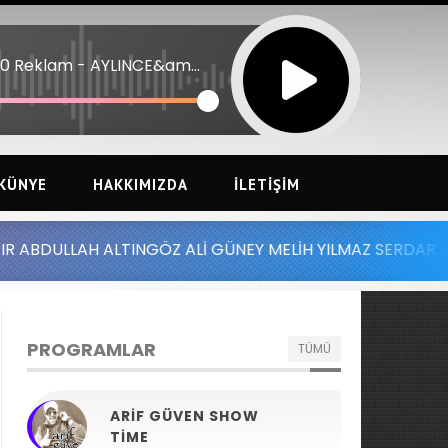
15:40 Reklam - AYLINCE&amp;SERDAR ORTAC 26 - ROMANTIK ASK
KÜNYE
HAKKIMIZDA
İLETIŞIM
 ALTINGÖZ ALİ GÜNEY MELİH YILMAZ SERDAR AYDIN BATUH
PROGRAMLAR
TÜMÜ
ARIF GÜVEN SHOW
TIME