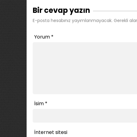
Bir cevap yazın
E-posta hesabınız yayımlanmayacak.
Gerekli ala
Yorum
*
İsim
*
İnternet sitesi