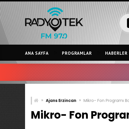
Skip
to
content
ANA SAYFA
PROGRAMLAR
HABERLER
»
»
Ajans Erzincan
Mikro- Fon Programı Ba
Mikro- Fon Progra