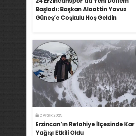
24 Erzincanspor’da Yeni Dönem
Başladı: Başkan Alaattin Yavuz
Güneş’e Coşkulu Hoş Geldin
2 Aralık 2025
Erzincan’ın Refahiye İlçesinde Kar
Yağışı Etkili Oldu