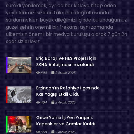
sürekli yenilemek, ayrıca her kitleye hitap eden
yayınlarımızı sizlerin talepleri doğrultusunda
sürdürmek en büyük dileğimiz. İçinde bulunduğumuz
güzel şehrin önemli bir frekansı aynı zamanda
ülkemizin önemli bir medya kuruluşu olarak 7 gün 24
saat sizlerleyiz.
Eriç Barajı ve HES Projesi İçin
SKHA Anlaşması İmzalandı
490
2 Aralık 2025
Erzincan’ın Refahiye İlçesinde
Kar Yağışı Etkili Oldu
484
2 Aralık 2025
Gece Yarısı İş Yeri Yangını:
Kepenkler ve Camlar Kırıldı
658
2 Aralık 2025