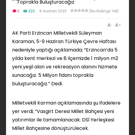
0
320
6 Haziran 2023
(No Ratings Yet)
-
+
AK Parti Erzincan Milletvekili Süleyman
Karaman, 5-9 Haziran Türkiye Çevre Haftası
nedeniyle yaptığı açıklamada; “Erzincan’da 5
yılda kent merkezi ve 8 ilçemizde 1 milyon m2
yeni yeşil alan ve rekreasyon alanını hizmete
sunacağız. 5 Milyon fidanı toprakla
buluşturacağız.” Dedi.
Milletvekili Karman açıklamasında şu ifadelere
yer verdi; “Vasgirt Deresi Millet Bahçesi yeni
yatırımlar ile tamamlanacak. DSİ Yerleşkesi
Millet Bahçesine dönüştürülecek.