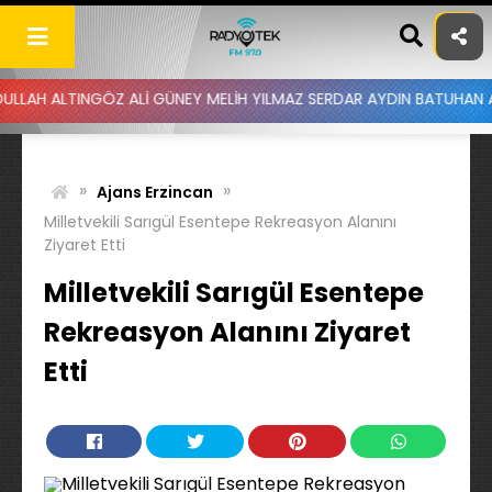
Skip
to
content
TINGÖZ ALİ GÜNEY MELİH YILMAZ SERDAR AYDIN BATUHAN ALTINTAŞ 
»
»
Ajans Erzincan
Milletvekili Sarıgül Esentepe Rekreasyon Alanını
Ziyaret Etti
Milletvekili Sarıgül Esentepe
Rekreasyon Alanını Ziyaret
Etti