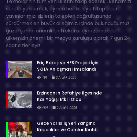
Teknoloji’nin tüm yeniliklerini takip ederek , kendimizi
sürekli yenilemek, ayrıca her kitleye hitap eden
yayınlarımızı sizlerin talepleri doğrultusunda
sürdürmek en büyük dileğimiz. İçinde bulunduğumuz
güzel şehrin önemli bir frekansı aynı zamanda
ülkemizin önemli bir medya kuruluşu olarak 7 gün 24
saat sizlerleyiz.
Eriç Barajı ve HES Projesi İçin
SKHA Anlaşması İmzalandı
491
2 Aralık 2025
Erzincan’ın Refahiye İlçesinde
Kar Yağışı Etkili Oldu
484
2 Aralık 2025
Gece Yarısı İş Yeri Yangını:
Kepenkler ve Camlar Kırıldı