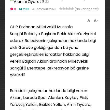
0
298
4 Temmuz 2023
(No Ratings Yet)
-
+
CHP Erzincan Milletvekili Mustafa
Sarıgül Belediye Başkanı Bekir Aksun’u ziyaret
ederek Belediyenin çalışmaları hakkında bilgi
aldı. Göreve geldiği günden bu yana
gerçekleştirdikleri icraatlar hakkında bilgi
veren Başkan Aksun ardından Milletvekili
Sarıgül’ü Esentepe Rekreasyon bölgesine
götürdü.
Buradaki çalışmalar hakkında bilgi veren
Aksun, burada Spor Alanları, Kaykay Pisti,
Yürüyüş Yolları, Bisiklet Yolları, Amfi Tiyatro,