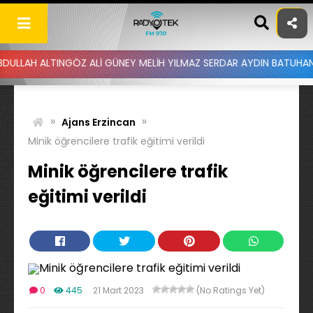
Skip
to
content
LTINGÖZ ALİ GÜNEY MELİH YILMAZ SERDAR AYDIN BATUHAN ALTINTAŞ
»
»
Ajans Erzincan
Minik öğrencilere trafik eğitimi verildi
Minik öğrencilere trafik
eğitimi verildi
0
445
21 Mart 2023
(No Ratings Yet)