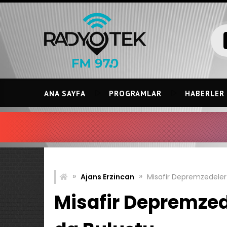
Skip
to
content
ANA SAYFA
PROGRAMLAR
HABERLER
»
»
Ajans Erzincan
Misafir Depremzedeler i
Misafir Depremzedel