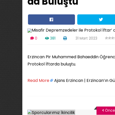
da Buluştu
0
381
31 Mart 2023
Erzincan Pir Muhammed Bahaeddin Öğrenci 
Protokol İftarda buluştu.
Read More
Ajans Erzincan | Erzincan’ın G
Önce