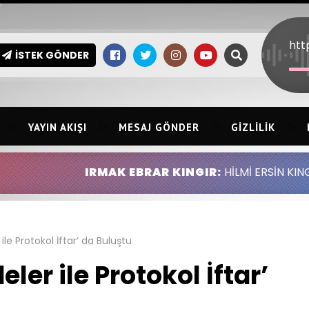
İSTEK GÖNDER
YAYIN AKIŞI
MESAJ GÖNDER
GIZLILIK
IRMAK EBRAR KINGIR:
HİLMİ ERSİN KINGIR ABDULLAH
le Protokol İftar’ da Buluştu
er ile Protokol İftar’