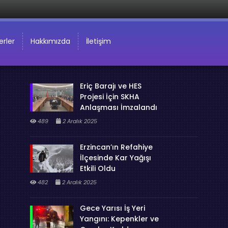
rler
Hakkımızda
İletişim
Eriç Barajı ve HES
Projesi İçin SKHA
Anlaşması İmzalandı
489
2 Aralık 2025
Erzincan’ın Refahiye
İlçesinde Kar Yağışı
Etkili Oldu
482
2 Aralık 2025
Gece Yarısı İş Yeri
Yangını: Kepenkler ve