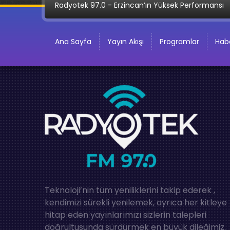
Radyotek 97.0 - Erzincan’ın Yüksek Performansı
Ana Sayfa
Yayın Akışı
Programlar
Habe
Teknoloji’nin tüm yeniliklerini takip ederek ,
kendimizi sürekli yenilemek, ayrıca her kitleye
hitap eden yayınlarımızı sizlerin talepleri
doğrultusunda sürdürmek en büyük dileğimiz.