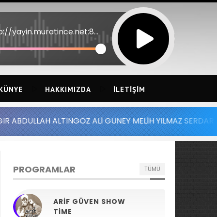
http://yayin.muratince.net:8052
KÜNYE
HAKKIMIZDA
İLETIŞIM
 ALTINGÖZ ALİ GÜNEY MELİH YILMAZ SERDAR AYDIN BATUH
PROGRAMLAR
TÜMÜ
ARIF GÜVEN SHOW
TIME