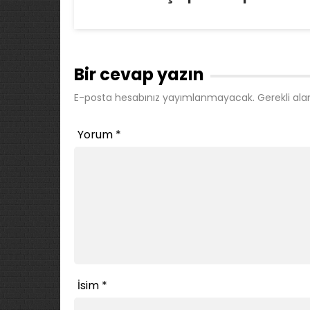
Bir cevap yazın
E-posta hesabınız yayımlanmayacak.
Gerekli ala
Yorum
*
İsim
*