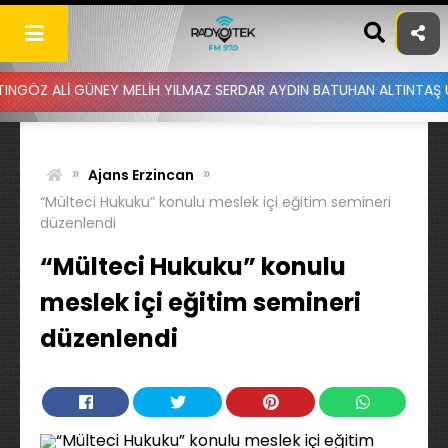
Skip
to
content
 GÜNEY MELİH YILMAZ SERDAR AYDIN BATUHAN ALTINTAŞ UYGAR DOĞA
»
»
Ajans Erzincan
“Mülteci Hukuku” konulu meslek içi eğitim semineri
düzenlendi
“Mülteci Hukuku” konulu
meslek içi eğitim semineri
düzenlendi