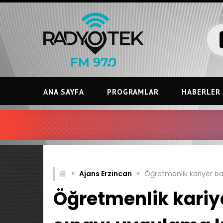
Skip
to
content
ANA SAYFA
PROGRAMLAR
HABERLER
»
»
Ajans Erzincan
Öğretmenlik kariyer ba
Öğretmenlik kariy