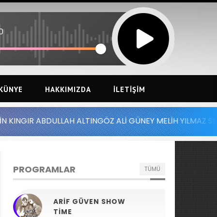
0
KÜNYE
HAKKIMIZDA
İLETIŞIM
LLAH ALTINGÖZ ALİ GÜNEY MELİH YILMAZ SERDAR AYDIN B
PROGRAMLAR
TÜMÜ
ARIF GÜVEN SHOW
TIME