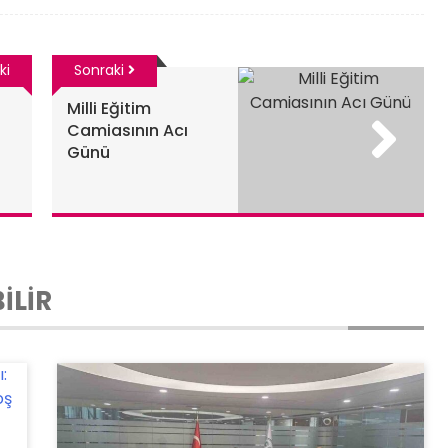
ki
Sonraki
Milli Eğitim
Camiasının Acı
Günü
İLİR