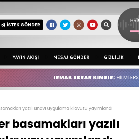
HR1
İSTEK GÖNDER
YAYIN AKIŞI
MESAJ GÖNDER
GIZLILIK
IRMAK EBRAR KINGIR:
HİLMİ ERSİN KINGIR ABDU
samakları yazılı sınavı uygulama kılavuzu yayımlandı
er basamakları yazılı