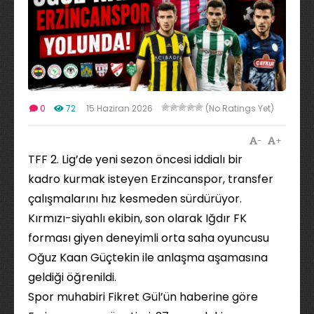
0
72
15 Haziran 2026
(No Ratings Yet)
-
+
TFF 2. Lig’de yeni sezon öncesi iddialı bir
kadro kurmak isteyen Erzincanspor, transfer
çalışmalarını hız kesmeden sürdürüyor.
Kırmızı-siyahlı ekibin, son olarak Iğdır FK
forması giyen deneyimli orta saha oyuncusu
Oğuz Kaan Güçtekin ile anlaşma aşamasına
geldiği öğrenildi.
Spor muhabiri Fikret Gül’ün haberine göre