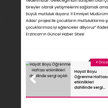
hedefimizdir. Geleceğimizin sahipleri olan
bireyler olarak yetişmelerini sağlamak amac
büyük mutluluk duyarız. İl Emniyet Müdürümü
Adası’ projesi ile çocukların mutluluklarına 
çocuklarımıza iyi eğlenceler diliyoruz” ifadeler
Erzincan’ın Güncel Haber Sitesi
Önce
Hayat Boyu
Öğrenme Haftası
etkinlikleri
dahilinde sergi
açıldı