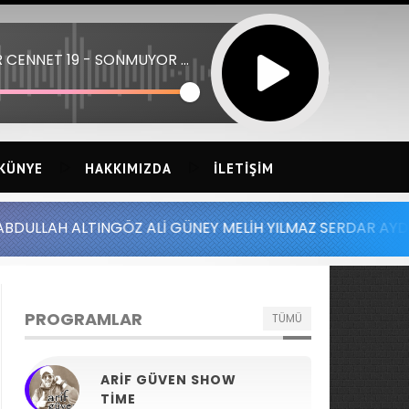
NUR CENNET 19 - SONMUYOR ATESIMIZ
KÜNYE
HAKKIMIZDA
İLETIŞIM
GÖZ ALİ GÜNEY MELİH YILMAZ SERDAR AYDIN BATUHAN ALT
PROGRAMLAR
TÜMÜ
ARIF GÜVEN SHOW
TIME