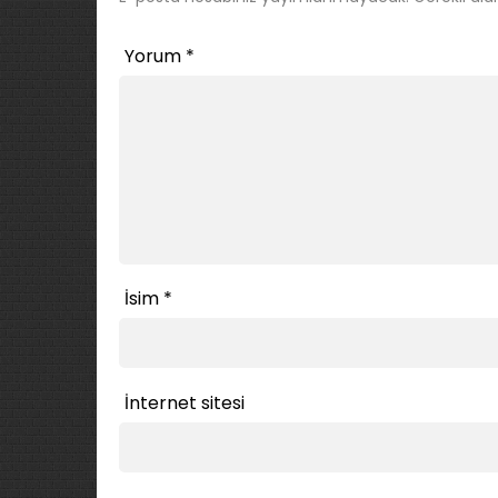
Yorum
*
İsim
*
İnternet sitesi