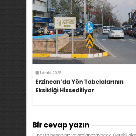
1 Aralık 2025
Erzincan’da Yön Tabelalarının
Eksikliği Hissediliyor
Bir cevap yazın
E-posta hesabınız yayımlanmayacak.
Gerekli ala