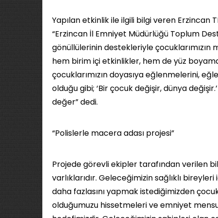
Yapılan etkinlik ile ilgili bilgi veren Erzin
“Erzincan İl Emniyet Müdürlüğü Toplum Destek
gönüllülerinin destekleriyle çocuklarımızın mu
hem birim içi etkinlikler, hem de yüz boyam
çocuklarımızın doyasıya eğlenmelerini, eğ
olduğu gibi; ‘Bir çocuk değişir, dünya değiş
değer” dedi.
“Polislerle macera adası projesi”
Projede görevli ekipler tarafından verilen b
varlıklarıdır. Geleceğimizin sağlıklı bireyler
daha fazlasını yapmak istediğimizden çocukl
olduğumuzu hissetmeleri ve emniyet mensu