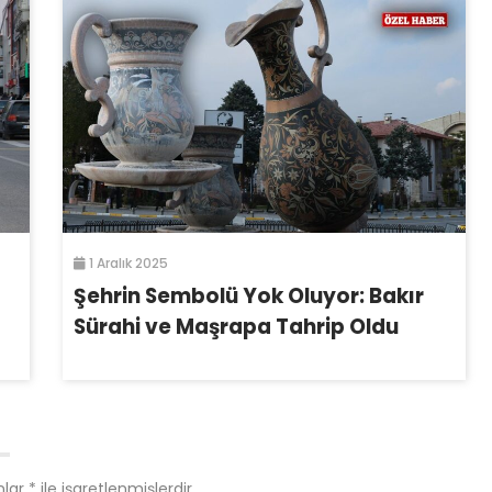
1 Aralık 2025
Şehrin Sembolü Yok Oluyor: Bakır
Sürahi ve Maşrapa Tahrip Oldu
nlar
*
ile işaretlenmişlerdir