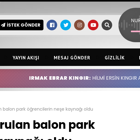
İSTEK GÖNDER
YAYIN AKIŞI
MESAJ GÖNDER
GIZLILIK
K EBRAR KINGIR:
HİLMİ ERSİN KINGIR ABDULLAH ALTIN
 balon park öğrencilerin neşe kaynağı oldu
rulan balon park