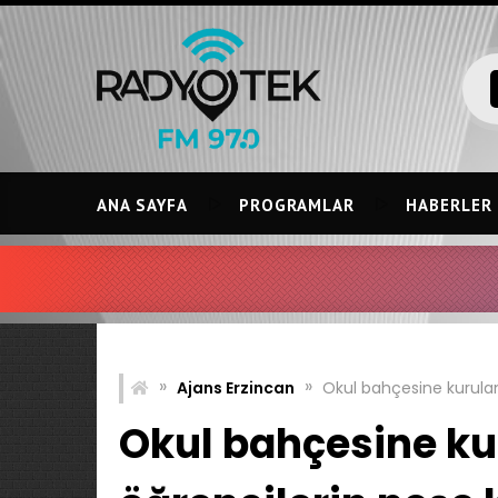
Skip
to
content
ANA SAYFA
PROGRAMLAR
HABERLER
IRMA
»
»
Ajans Erzincan
Okul bahçesine kurulan
Okul bahçesine ku