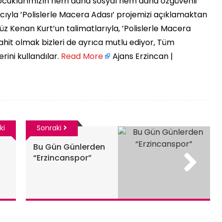
 çocuklarımızın hem daha sosyal hem daha özgüvenli
ıyla ’Polislerle Macera Adası’ projemizi açıklamaktan
z Kenan Kurt’un talimatlarıyla, ’Polislerle Macera
şahit olmak bizleri de ayrıca mutlu ediyor, Tüm
ini kullandılar. ​
Read More
Ajans Erzincan |
ki
Sonraki
Bu Gün Günlerden
“Erzincanspor”