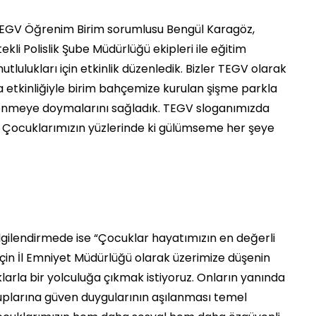
can TEGV Öğrenim Birim sorumlusu Bengül Karagöz,
li Polislik Şube Müdürlüğü ekipleri ile eğitim
tlulukları için etkinlik düzenledik. Bizler TEGV olarak
a etkinliğiyle birim bahçemize kurulan şişme parkla
lenmeye doymalarını sağladık. TEGV sloganımızda
ir.’ Çocuklarımızın yüzlerinde ki gülümseme her şeye
ilgilendirmede ise “Çocuklar hayatımızın en değerli
i için İl Emniyet Müdürlüğü olarak üzerimize düşenin
arla bir yolculuğa çıkmak istiyoruz. Onların yanında
plarına güven duygularının aşılanması temel