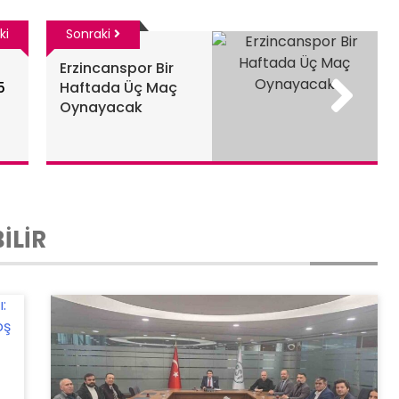
ki
Sonraki
Erzincanspor Bir
5
Haftada Üç Maç
Oynayacak
İLİR