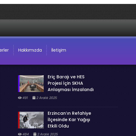
rler
Hakkımızda
İletişim
Eriç Barajı ve HES
Projesi İçin SKHA
Anlaşması İmzalandı
491
2 Aralık 2025
Erzincan’ın Refahiye
İlçesinde Kar Yağışı
Etkili Oldu
484
2 Aralık 2025