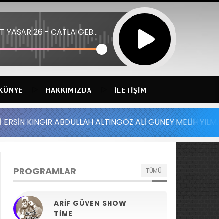
UMIT YASAR 26 - CATLA GEBER
KÜNYE
HAKKIMIZDA
İLETIŞIM
R ABDULLAH ALTINGÖZ ALİ GÜNEY MELİH YILMAZ SERDAR A
PROGRAMLAR
TÜMÜ
ARIF GÜVEN SHOW
TIME