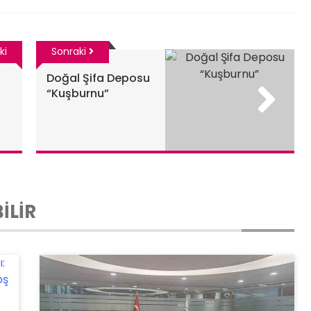
ki
Sonraki
Doğal Şifa Deposu
“Kuşburnu”
İLİR