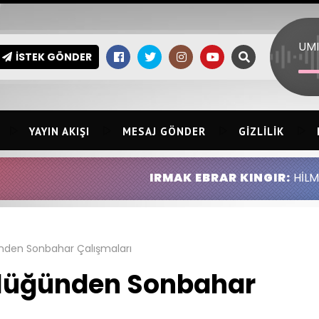
İSTEK GÖNDER
YAYIN AKIŞI
MESAJ GÖNDER
GIZLILIK
IRMAK EBRAR KINGIR:
HİLMİ ERSİN KINGI
nden Sonbahar Çalışmaları
lüğünden Sonbahar