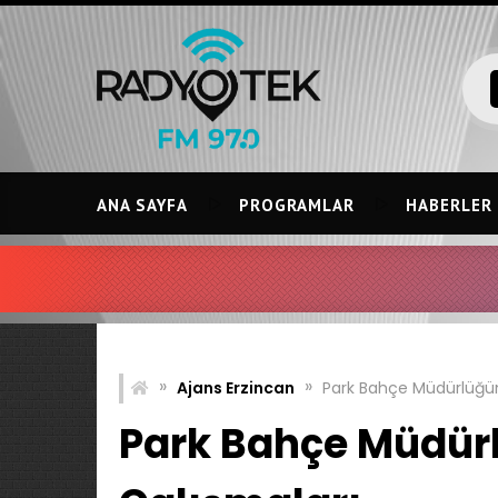
Skip
to
content
ANA SAYFA
PROGRAMLAR
HABERLER
»
»
Ajans Erzincan
Park Bahçe Müdürlüğü
Park Bahçe Müdür