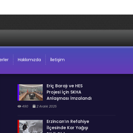
rler
Hakkımızda
İletişim
Eriç Barajı ve HES
Projesi İçin SKHA
Anlaşması İmzalandı
490
2 Aralık 2025
Erzincan’ın Refahiye
İlçesinde Kar Yağışı