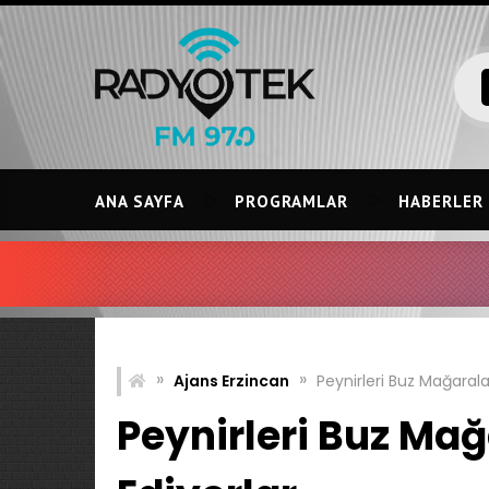
Skip
to
content
ANA SAYFA
PROGRAMLAR
HABERLER
»
»
Ajans Erzincan
Peynirleri Buz Mağaral
Peynirleri Buz Ma