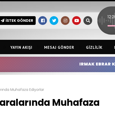
İSTEK GÖNDER
YAYIN AKIŞI
MESAJ GÖNDER
GIZLILIK
IRMAK EBRAR KINGIR:
HİLMİ ERSİN
arında Muhafaza Ediyorlar
ğaralarında Muhafaza