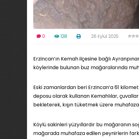
0
128
26 Eylül 2025
Erzincan’ın Kemah ilçesine bağlı Ayranpınar
köylerinde bulunan buz mağaralarında muha
Eski zamanlardan beri Erzincan’a 61 kilome
deposu olarak kullanan Kemahlılar, çuvalları
bekleterek, kışın tüketmek üzere muhafaza 
Köylü sakinleri yüzyıllardır bu mağaranın so
mağarada muhafaza edilen peynirlerin farkl