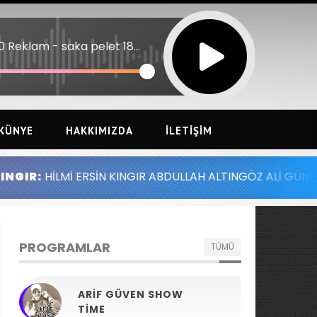
12:20 Reklam - saka pelet 180823
KÜNYE
HAKKIMIZDA
İLETIŞIM
 KINGIR ABDULLAH ALTINGÖZ ALİ GÜNEY MELİH YILMAZ SE
PROGRAMLAR
TÜMÜ
ARIF GÜVEN SHOW
TIME