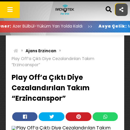
Skip
to
content
 Bülbül-Yüküm Yarı Yolda Kaldı
Asya Çelik:
Mirvan Toğa
»
»
Ajans Erzincan
Play Off’a Çıktı Diye Cezalandırılan Takım
“Erzincanspor”
Play Off’a Çıktı Diye
Cezalandırılan Takım
“Erzincanspor”