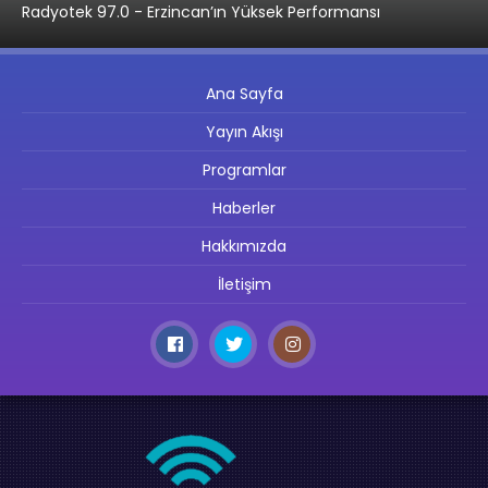
Radyotek 97.0 - Erzincan’ın Yüksek Performansı
Ana Sayfa
Yayın Akışı
Programlar
Haberler
Hakkımızda
İletişim