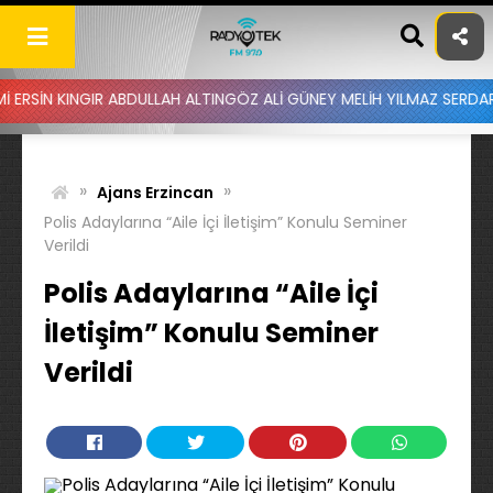
Skip
to
content
GIR ABDULLAH ALTINGÖZ ALİ GÜNEY MELİH YILMAZ SERDAR AYDIN BA
»
»
Ajans Erzincan
Polis Adaylarına “Aile İçi İletişim” Konulu Seminer
Verildi
Polis Adaylarına “Aile İçi
İletişim” Konulu Seminer
Verildi