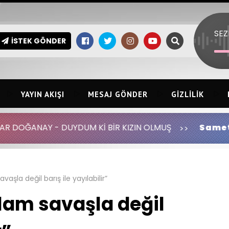
İSTEK GÖNDER
YAYIN AKIŞI
MESAJ GÖNDER
GIZLILIK
YDUM Kİ BİR KIZIN OLMUŞ
Samet Öner:
Azer Bül
avaşla değil barış ile yayılabilir”
İslam savaşla değil