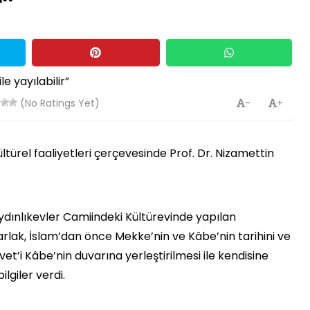
r”
(No Ratings Yet)
-
+
ültürel faaliyetleri çerçevesinde Prof. Dr. Nizamettin
Aydınlıkevler Camiindeki Kültürevinde yapılan
rlak, İslam’dan önce Mekke’nin ve Kâbe’nin tarihini ve
t’i Kâbe’nin duvarına yerleştirilmesi ile kendisine
lgiler verdi.