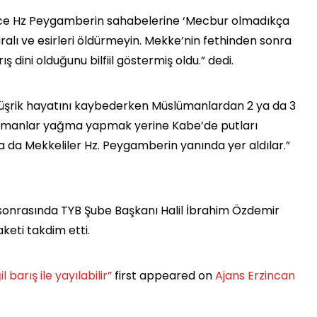
önce Hz Peygamberin sahabelerine ‘Mecbur olmadıkça
alı ve esirleri öldürmeyin. Mekke’nin fethinden sonra
 dini olduğunu bilfiil göstermiş oldu.” dedi.
müşrik hayatını kaybederken Müslümanlardan 2 ya da 3
üslümanlar yağma yapmak yerine Kabe’de putları
a da Mekkeliler Hz. Peygamberin yanında yer aldılar.”
 sonrasında TYB Şube Başkanı Halil İbrahim Özdemir
aketi takdim etti.
 barış ile yayılabilir”
first appeared on
Ajans Erzincan