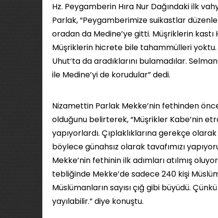
Hz. Peygamberin Hıra Nur Dağındaki ilk vah
Parlak, “Peygamberimize suikastlar düzenle
oradan da Medine’ye gitti. Müşriklerin kast
Müşriklerin hicrete bile tahammülleri yoktu.
Uhut‘ta da aradıklarını bulamadılar. Selman’ı
ile Medine’yi de korudular” dedi.
Nizamettin Parlak Mekke’nin fethinden önce
olduğunu belirterek, “Müşrikler Kabe’nin etraf
yapıyorlardı. Çıplaklıklarına gerekçe olarak t
böylece günahsız olarak tavafımızı yapıyoru
Mekke’nin fethinin ilk adımları atılmış olu
tebliğinde Mekke’de sadece 240 kişi Müslü
Müslümanların sayısı çığ gibi büyüdü. Çünkü 
yayılabilir.” diye konuştu.