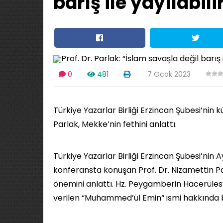
barış ile yayılabili
0
481
7 Ocak 2023
Türkiye Yazarlar Birliği Erzincan Şubesi’nin k
Parlak, Mekke’nin fethini anlattı.
Türkiye Yazarlar Birliği Erzincan Şubesi’nin 
konferansta konuşan Prof. Dr. Nizamettin Pa
önemini anlattı. Hz. Peygamberin Hacerülesve
verilen “Muhammed’ül Emin“ ismi hakkında bi