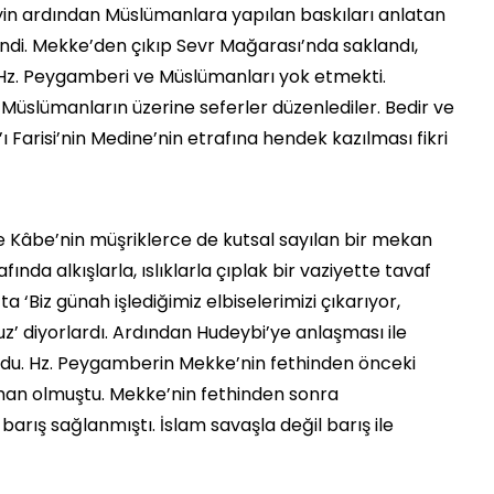
yin ardından Müslümanlara yapılan baskıları anlatan
ndi. Mekke’den çıkıp Sevr Mağarası’nda saklandı,
ı Hz. Peygamberi ve Müslümanları yok etmekti.
 Müslümanların üzerine seferler düzenlediler. Bedir ve
 Farisi’nin Medine’nin etrafına hendek kazılması fikri
 Kâbe’nin müşriklerce de kutsal sayılan bir mekan
ında alkışlarla, ıslıklarla çıplak bir vaziyette tavaf
a ‘Biz günah işlediğimiz elbiselerimizi çıkarıyor,
z’ diyorlardı. Ardından Hudeybi’ye anlaşması ile
yordu. Hz. Peygamberin Mekke’nin fethinden önceki
man olmuştu. Mekke’nin fethinden sonra
barış sağlanmıştı. İslam savaşla değil barış ile