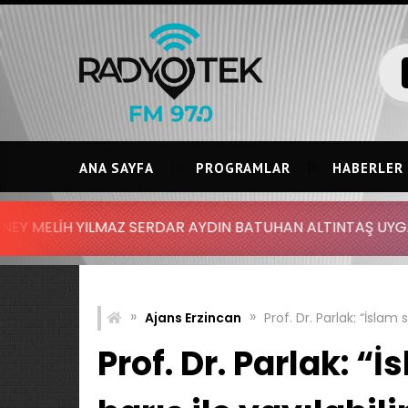
Skip
to
content
ANA SAYFA
PROGRAMLAR
HABERLER
MAZ SERDAR AYDIN BATUHAN ALTINTAŞ UYGAR DOĞANAY - DU
»
»
Ajans Erzincan
Prof. Dr. Parlak: “İslam s
Prof. Dr. Parlak: “