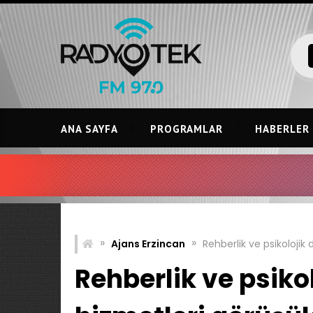
Skip
to
content
ANA SAYFA
PROGRAMLAR
HABERLER
»
»
Ajans Erzincan
Rehberlik ve psikoloji
Rehberlik ve psik