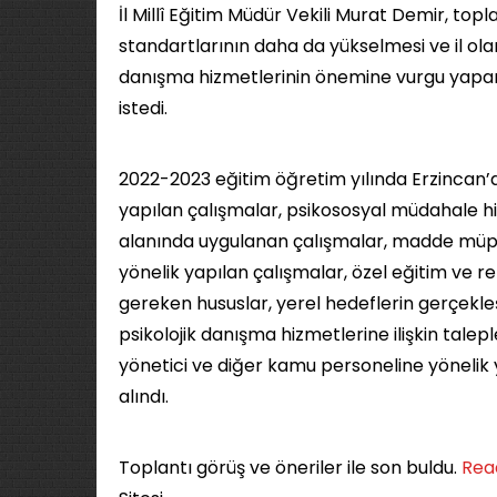
İl Millî Eğitim Müdür Vekili Murat Demir, to
standartlarının daha da yükselmesi ve il ola
danışma hizmetlerinin önemine vurgu yapar
istedi.
2022-2023 eğitim öğretim yılında Erzincan’d
yapılan çalışmalar, psikososyal müdahale hiz
alanında uygulanan çalışmalar, madde müptel
yönelik yapılan çalışmalar, özel eğitim ve r
gereken hususlar, yerel hedeflerin gerçekleş
psikolojik danışma hizmetlerine ilişkin talepl
yönetici ve diğer kamu personeline yönelik y
alındı.
Toplantı görüş ve öneriler ile son buldu. ​
Rea