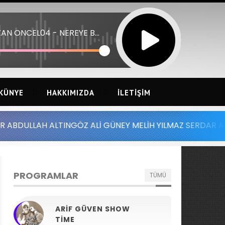
NAZAN ONCEL04 - NEREYE BOYLE
KÜNYE
HAKKIMIZDA
İLETIŞIM
H ALTINGÖZ ALİ GÜNEY MELİH YILMAZ SERDAR AYDIN BATU
PROGRAMLAR
TÜMÜ
ARIF GÜVEN SHOW
TIME