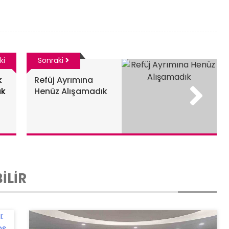
ki
Sonraki
k
Refüj Ayrımına
ak
Henüz Alışamadık
İLİR