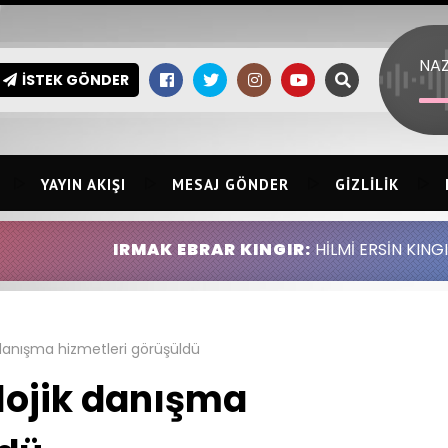
İSTEK GÖNDER
YAYIN AKIŞI
MESAJ GÖNDER
GIZLILIK
IRMAK EBRAR KINGIR:
HİLMİ ERSİN KINGIR ABDULLA
k danışma hizmetleri görüşüldü
olojik danışma