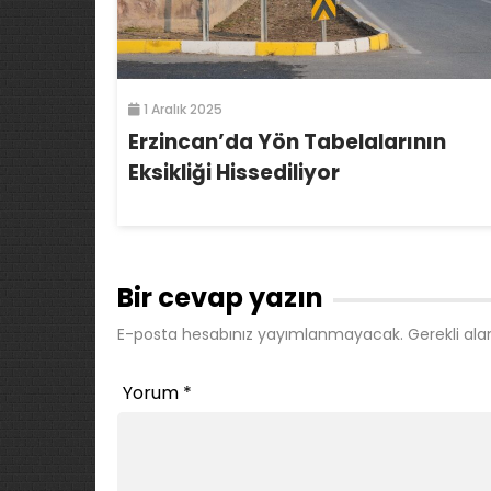
1 Aralık 2025
Erzincan’da Yön Tabelalarının
Eksikliği Hissediliyor
Bir cevap yazın
E-posta hesabınız yayımlanmayacak.
Gerekli ala
Yorum
*