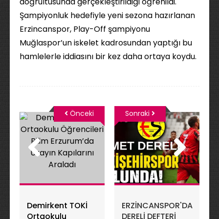
doğrultusunda gerçekleştirildiği öğrenildi.
Şampiyonluk hedefiyle yeni sezona hazırlanan
Erzincanspor, Play-Off şampiyonu
Muğlaspor’un iskelet kadrosundan yaptığı bu
hamlelerle iddiasını bir kez daha ortaya koydu.
Önceki
Sonraki
Demirkent TOKİ
ERZİNCANSPOR'DA
Ortaokulu
DERELİ DEFTERİ