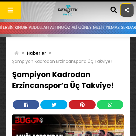
Skip
to
content
R ABDULLAH ALTINGÖZ ALİ GÜNEY MELİH YILMAZ SERDAR AYDIN BATU
»
»
Haberler
Şampiyon Kadrodan Erzincanspor’a Üç Takviye!
Şampiyon Kadrodan
Erzincanspor’a Üç Takviye!