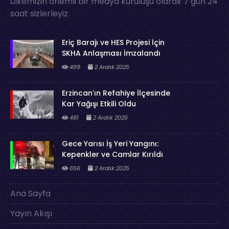
ülkemizin önemli bir medya kuruluşu olarak 7 gün 24
saat sizlerleyiz.
Eriç Barajı ve HES Projesi İçin
SKHA Anlaşması İmzalandı
489
2 Aralık 2025
Erzincan’ın Refahiye İlçesinde
Kar Yağışı Etkili Oldu
481
2 Aralık 2025
Gece Yarısı İş Yeri Yangını:
Kepenkler ve Camlar Kırıldı
656
2 Aralık 2025
Ana Sayfa
Yayın Akışı