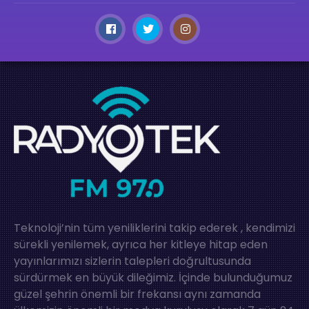
Teknoloji’nin tüm yeniliklerini takip ederek , kendimizi
sürekli yenilemek, ayrıca her kitleye hitap eden
yayınlarımızı sizlerin talepleri doğrultusunda
sürdürmek en büyük dileğimiz. İçinde bulunduğumuz
güzel şehrin önemli bir frekansı aynı zamanda