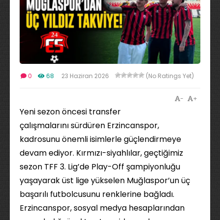
0
68
23 Haziran 2026
(No Ratings Yet)
-
+
Yeni sezon öncesi transfer
çalışmalarını sürdüren Erzincanspor,
kadrosunu önemli isimlerle güçlendirmeye
devam ediyor. Kırmızı-siyahlılar, geçtiğimiz
sezon TFF 3. Lig’de Play-Off şampiyonluğu
yaşayarak üst lige yükselen Muğlaspor’un üç
başarılı futbolcusunu renklerine bağladı.
Erzincanspor, sosyal medya hesaplarından