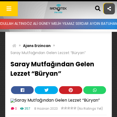
Skip
to
content
LTINGÖZ ALİ GÜNEY MELİH YILMAZ SERDAR AYDIN BATUHAN ALTINTAŞ
»
»
Ajans Erzincan
Saray Mutfağından Gelen Lezzet “Büryan”
Saray Mutfağından Gelen
Lezzet “Büryan”
0
357
8 Haziran 2023
(No Ratings Yet)