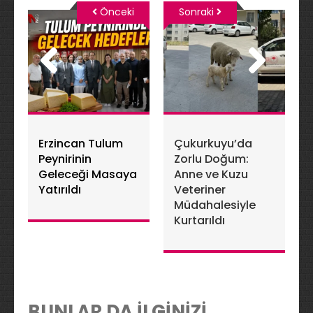
Önceki
Sonraki
Erzincan Tulum
Çukurkuyu’da
Peynirinin
Zorlu Doğum:
Geleceği Masaya
Anne ve Kuzu
Yatırıldı
Veteriner
Müdahalesiyle
Kurtarıldı
BUNLAR DA İLGİNİZİ