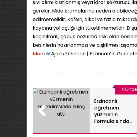
sıvı alımı kısıtlanmış veya idrar söktürücü i
gerekir. Mide kramplarına neden olabileceği
edilmemelidir. Kafein, alkol ve fazla miktar
kaybına yol açtığı için tüketilmemelidir. Dış
kaçınılmalı, çabuk bozulma riski olan besinle
besinlerin hazırlanması ve pişirilmesi aşamal
More
Ajans Erzincan | Erzincan’ın Güncel 
Önce
Erzincanlı
öğretmen
yüzmenin
Formula’sında
kulaç attı