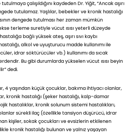
tutulmaya çalışıldığını kaydeden Dr. Yiğit, “Ancak aşırı
gede tutulamaz. Yaşlılar, bebekler ve kronik hastalığı
sısının dengede tutulması her zaman mümkün
kse terleme suretiyle vücut ısısı yeterli düzeyde
hastalığa bağlı yüksek ateş, aşırı sıvı kaybı
 hastalığı, alkol ve uyuşturucu madde kullanımı ile
cüler, idrar söktürücüler vb.) kullanımı da sıcak
rdendir. Bu gibi durumlarda yükselen vücut ısısı beyin
ir” dedi.
ar, 4 yaşından küçük çocuklar, bakıma ihtiyacı olanlar,
ular, kronik hastalığı (şeker hastalığı, kalp-damar
ojik hastalıklar, kronik solunum sistemi hastalıkları,
lanlar sürekli ilaç (özellikle tansiyon düşürücü, idrar
an kişiler, sokak çocukları ve evsizlerin etkilenen
llikle kronik hastalığı bulunan ve yalnız yaşayan