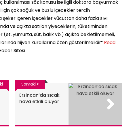
laç kullanılması söz konusu ise ilgili doktora başvurmak
 için çok soğuk ve buzlu içecekler tercih
da şeker içeren içecekler vücuttan daha fazla sıvı
arıda ve açıkta satılan yiyeceklerin, tüketiminden
r (et, yumurta, süt, balık vb.) açıkta bekletilmemeli,
arında hijyen kurallarına özen gösterilmelidir” ​
Read
Haber Sitesi
ki
Sonraki
Erzincan’da sıcak
hava etkili oluyor