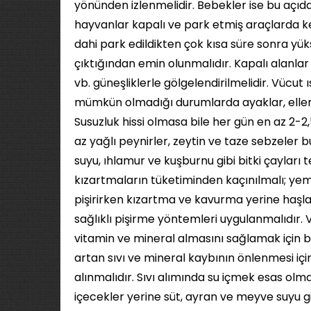
yönünden izlenmelidir. Bebekler ise bu açıda
hayvanlar kapalı ve park etmiş araçlarda kesi
dahi park edildikten çok kısa süre sonra yük
çıktığından emin olunmalıdır. Kapalı alanla
vb. güneşliklerle gölgelendirilmelidir. Vücut 
mümkün olmadığı durumlarda ayaklar, eller, y
Susuzluk hissi olmasa bile her gün en az 2-2,5
az yağlı peynirler, zeytin ve taze sebzeler 
suyu, ıhlamur ve kuşburnu gibi bitki çayları t
kızartmaların tüketiminden kaçınılmalı; yeme
pişirirken kızartma ve kavurma yerine haşla
sağlıklı pişirme yöntemleri uygulanmalıdır.
vitamin ve mineral almasını sağlamak için b
artan sıvı ve mineral kaybının önlenmesi iç
alınmalıdır. Sıvı alımında su içmek esas olma
içecekler yerine süt, ayran ve meyve suyu gi