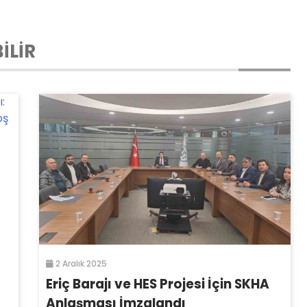
İLİR
2 Aralık 2025
Eriç Barajı ve HES Projesi İçin SKHA
Anlaşması İmzalandı