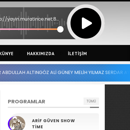
http://yayin.muratince.net:8052
KÜNYE
HAKKIMIZDA
İLETIŞIM
INGÖZ ALİ GÜNEY MELİH YILMAZ SERDAR AYDIN BATUHAN AL
PROGRAMLAR
TÜMÜ
ARIF GÜVEN SHOW
TIME