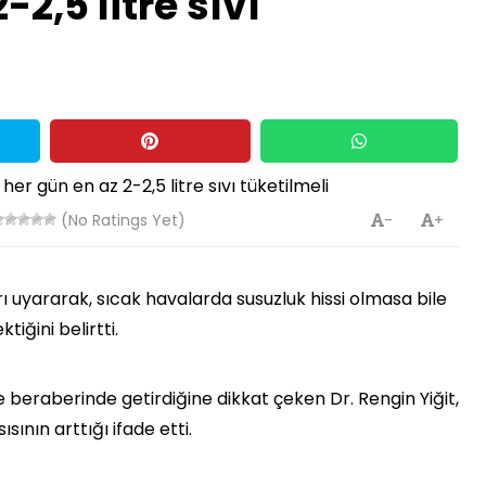
-2,5 litre sıvı
(No Ratings Yet)
-
+
ı uyararak, sıcak havalarda susuzluk hissi olmasa bile
tiğini belirtti.
 de beraberinde getirdiğine dikkat çeken Dr. Rengin Yiğit,
sının arttığı ifade etti.