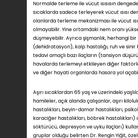
Normalde terleme ile vücut ısısısın dengede 
sıcaklarda sadece terleyerek vücut ısısı den
olanlarda terleme mekanizması ile vücut ı
olmayabilir. Yine ortamdaki nem oranı yükse
düşmeyebilir. Ayrıca şişmanlık, herhangi bir 
(dehidratasyon), kalp hastalığı, ruh ve sinir
tedavi amaçlı bazı ilaçların (tansiyon düşürü
havalarda terlemeyi etkileyen diğer faktörle
ve diğer hayati organlarda hasara yol açabil
Aşırı sıcaklardan 65 yaş ve üzerindeki yaşlıl
hamileler, açık alanda çalışanlar, aşırı kilol
hastalıkları, beyin-damar hastalıkları, psikol
karaciğer hastalıkları, böbrek hastalıkları) o
söktürücü, depresyon ve uyku ilaçları) kullan
gruplar olduğu belirten Dr. Rengin Yiğit, öze