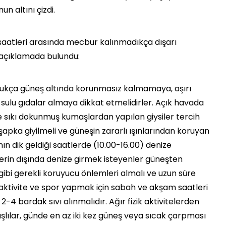
un altını çizdi.
 saatleri arasında mecbur kalınmadıkça dışarı
u açıklamada bulundu:
ukça güneş altında korunmasız kalmamaya, aşırı
 sulu gıdalar almaya dikkat etmelidirler. Açık havada
 ve sıkı dokunmuş kumaşlardan yapılan giysiler tercih
 şapka giyilmeli ve güneşin zararlı ışınlarından koruyan
nın dik geldiği saatlerde (10.00-16.00) denize
lerin dışında denize girmek isteyenler güneşten
ibi gerekli koruyucu önlemleri almalı ve uzun süre
l aktivite ve spor yapmak için sabah ve akşam saatleri
z 2-4 bardak sıvı alınmalıdır. Ağır fizik aktivitelerden
 yaşlılar, günde en az iki kez güneş veya sıcak çarpması