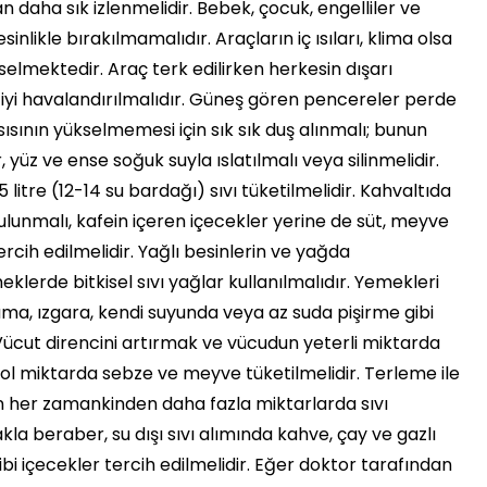
n daha sık izlenmelidir. Bebek, çocuk, engelliler ve
nlikle bırakılmamalıdır. Araçların iç ısıları, klima olsa
selmektedir. Araç terk edilirken herkesin dışarı
r iyi havalandırılmalıdır. Güneş gören pencereler perde
ısısının yükselmemesi için sık sık duş alınmalı; bunun
üz ve ense soğuk suyla ıslatılmalı veya silinmelidir.
 litre (12-14 su bardağı) sıvı tüketilmelidir. Kahvaltıda
bulunmalı, kafein içeren içecekler yerine de süt, meyve
ercih edilmelidir. Yağlı besinlerin ve yağda
klerde bitkisel sıvı yağlar kullanılmalıdır. Yemekleri
ma, ızgara, kendi suyunda veya az suda pişirme gibi
 Vücut direncini artırmak ve vücudun yeterli miktarda
ol miktarda sebze ve meyve tüketilmelidir. Terleme ile
in her zamankinden daha fazla miktarlarda sıvı
kla beraber, su dışı sıvı alımında kahve, çay ve gazlı
bi içecekler tercih edilmelidir. Eğer doktor tarafından