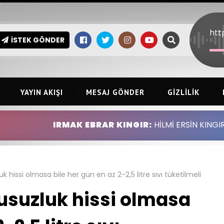
İSTEK GÖNDER
YAYIN AKIŞI
MESAJ GÖNDER
GIZLILIK
MAK EBRAR KINGIR:
HİLMİ ERSİN KINGIR ABDULLAH ALT
k hissi olmasa bile her gün en az 2-2,5 litre sıvı tüketilmeli
usuzluk hissi olmasa