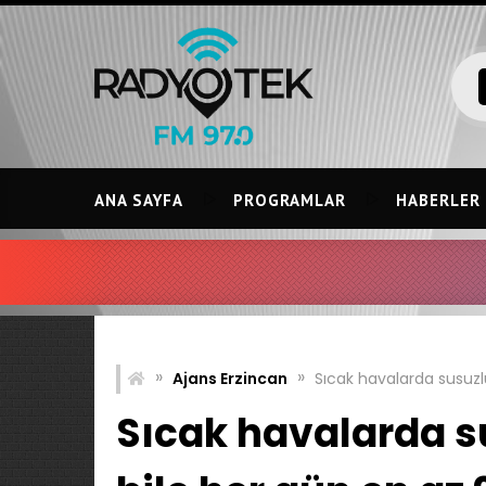
Skip
to
content
ANA SAYFA
PROGRAMLAR
HABERLER
IR
»
»
Ajans Erzincan
Sıcak havalarda susuzlu
Sıcak havalarda s