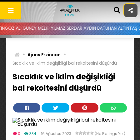
Skip
to
content
GÜNEY MELİH YILMAZ SERDAR AYDIN BATUHAN ALTINTAŞ UYGAR DOĞAN
»
»
Ajans Erzincan
Sıcaklık ve iklim değişikliği bal rekoltesini düşürdü
Sıcaklık ve iklim değişikliği
bal rekoltesini düşürdü
0
334
16 Ağustos 2023
(No Ratings Yet)