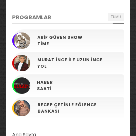
PROGRAMLAR
TÜMÜ
ARIF GÜVEN SHOW
TIME
MURAT İNCE ILE UZUN İNCE
YOL
HABER
SAATI
RECEP ÇETINLE EĞLENCE
BANKASI
Ana Sayfa