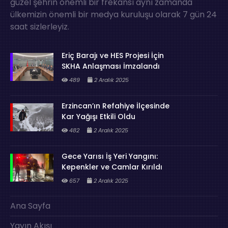
güzel şehrin önemli bir frekansı aynı zamanda
ülkemizin önemli bir medya kuruluşu olarak 7 gün 24
saat sizlerleyiz.
Eriç Barajı ve HES Projesi İçin
SKHA Anlaşması İmzalandı
489
2 Aralık 2025
Erzincan’ın Refahiye İlçesinde
Kar Yağışı Etkili Oldu
482
2 Aralık 2025
Gece Yarısı İş Yeri Yangını:
Kepenkler ve Camlar Kırıldı
657
2 Aralık 2025
Ana Sayfa
Yayın Akışı