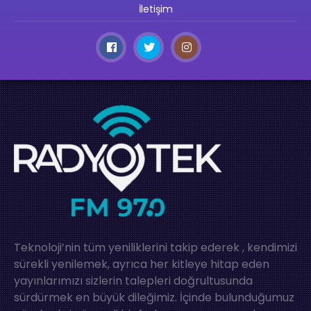
İletişim
Teknoloji’nin tüm yeniliklerini takip ederek , kendimizi
sürekli yenilemek, ayrıca her kitleye hitap eden
yayınlarımızı sizlerin talepleri doğrultusunda
sürdürmek en büyük dileğimiz. İçinde bulunduğumuz