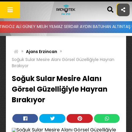
Skip
to
content
İ GÜNEY MELİH YILMAZ SERDAR AYDIN BATUHAN ALTINTAŞ UYGAR DOĞ
»
»
Ajans Erzincan
Soğuk Sular Mesire Alanı Görsel Güzelliğiyle Hayran
Bırakıyor
Soğuk Sular Mesire Alanı
Görsel Güzelliğiyle Hayran
Bırakıyor