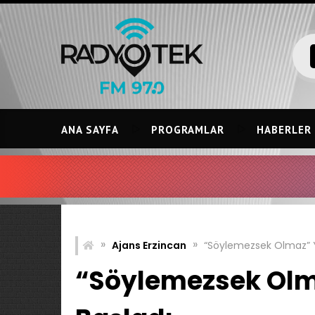
Skip
to
content
ANA SAYFA
PROGRAMLAR
HABERLER
»
»
Ajans Erzincan
“Söylemezsek Olmaz” Y
“Söylemezsek Olm