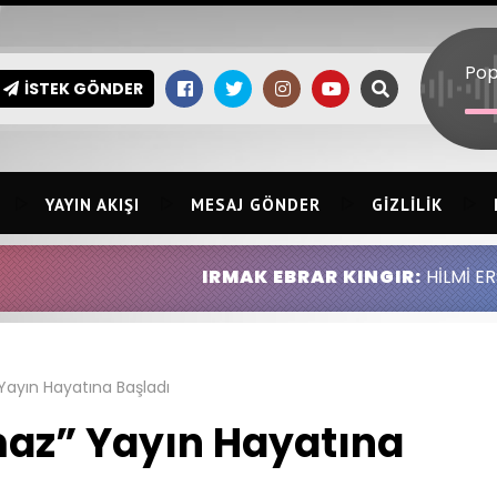
Po
İSTEK GÖNDER
YAYIN AKIŞI
MESAJ GÖNDER
GIZLILIK
IRMAK EBRAR KINGIR:
HİLMİ ERSİN KINGIR AB
ayın Hayatına Başladı
az” Yayın Hayatına