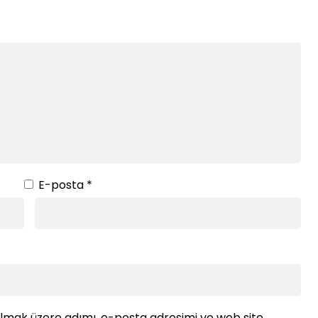
E-posta
*
ılmak üzere adımı, e-posta adresimi ve web site