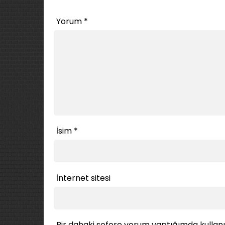
Yorum
*
İsim
*
İnternet sitesi
Bir dahaki sefere yorum yaptığımda kullan