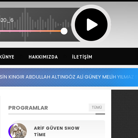
p20_6
KÜNYE
HAKKIMIZDA
İLETIŞIM
DULLAH ALTINGÖZ ALİ GÜNEY MELİH YILMAZ SERDAR AYDIN 
PROGRAMLAR
TÜMÜ
ARIF GÜVEN SHOW
TIME