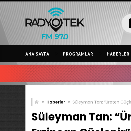
Skip
to
content
ANA SAYFA
PROGRAMLAR
HABERLER
»
»
Haberler
Süleyman Tan: “Üreten Güçlen
Süleyman Tan: “Ür