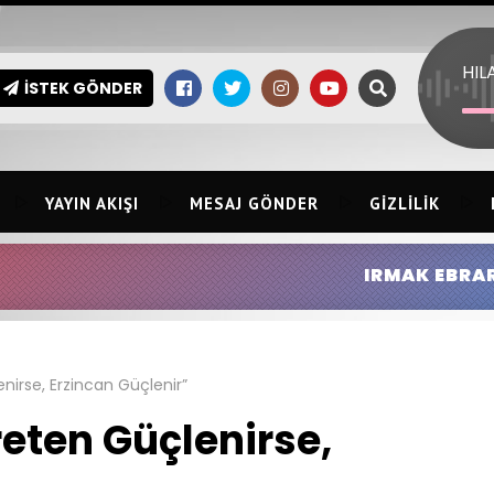
İSTEK GÖNDER
YAYIN AKIŞI
MESAJ GÖNDER
GIZLILIK
IRMAK EBRAR KINGIR:
HİLMİ ER
irse, Erzincan Güçlenir”
eten Güçlenirse,