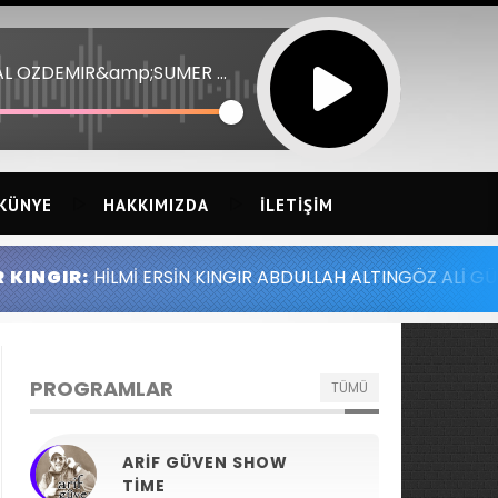
HILAL OZDEMIR&amp;SUMER EZGU 19 - YABAN GULU
KÜNYE
HAKKIMIZDA
İLETIŞIM
SİN KINGIR ABDULLAH ALTINGÖZ ALİ GÜNEY MELİH YILMAZ
PROGRAMLAR
TÜMÜ
ARIF GÜVEN SHOW
TIME