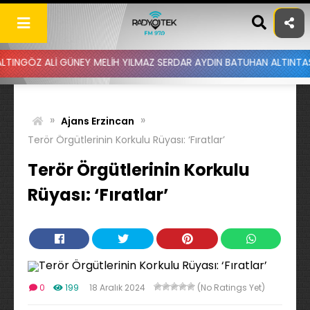
Skip
to
content
Lİ GÜNEY MELİH YILMAZ SERDAR AYDIN BATUHAN ALTINTAŞ UYGAR DO
»
»
Ajans Erzincan
Terör Örgütlerinin Korkulu Rüyası: ‘Fıratlar’
Terör Örgütlerinin Korkulu
Rüyası: ‘Fıratlar’
0
199
18 Aralık 2024
(No Ratings Yet)