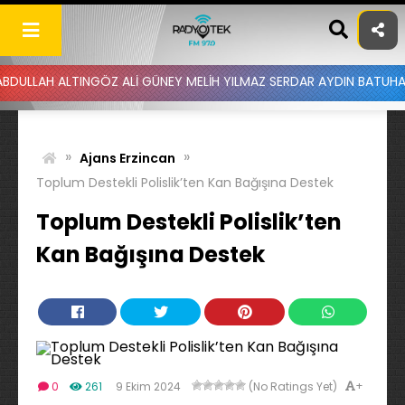
Skip
to
content
ALTINGÖZ ALİ GÜNEY MELİH YILMAZ SERDAR AYDIN BATUHAN ALTINTA
»
»
Ajans Erzincan
Toplum Destekli Polislik’ten Kan Bağışına Destek
Toplum Destekli Polislik’ten
Kan Bağışına Destek
+
0
261
9 Ekim 2024
(No Ratings Yet)