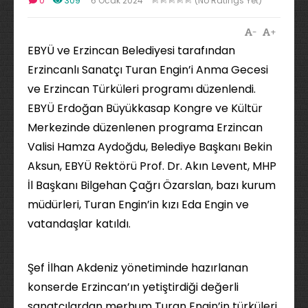
0
309
6 Ocak 2024
(No Ratings Yet)
-
+
EBYÜ ve Erzincan Belediyesi tarafından
Erzincanlı Sanatçı Turan Engin’i Anma Gecesi
ve Erzincan Türküleri programı düzenlendi.
EBYÜ Erdoğan Büyükkasap Kongre ve Kültür
Merkezinde düzenlenen programa Erzincan
Valisi Hamza Aydoğdu, Belediye Başkanı Bekin
Aksun, EBYÜ Rektörü Prof. Dr. Akın Levent, MHP
İl Başkanı Bilgehan Çağrı Özarslan, bazı kurum
müdürleri, Turan Engin’in kızı Eda Engin ve
vatandaşlar katıldı.
Şef İlhan Akdeniz yönetiminde hazırlanan
konserde Erzincan’ın yetiştirdiği değerli
sanatçılardan merhum Turan Engin’in türküleri