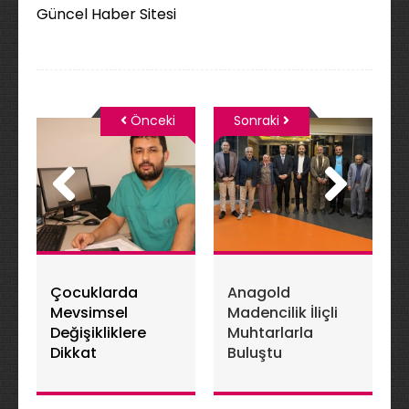
Güncel Haber Sitesi
Önceki
Sonraki
Çocuklarda
Anagold
Mevsimsel
Madencilik İliçli
Değişikliklere
Muhtarlarla
Dikkat
Buluştu