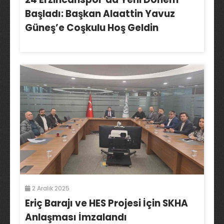
Başladı: Başkan Alaattin Yavuz
Güneş’e Coşkulu Hoş Geldin
2 Aralık 2025
Eriç Barajı ve HES Projesi İçin SKHA
Anlaşması İmzalandı