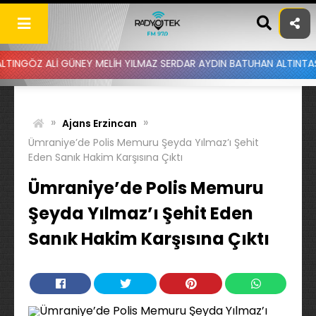
Skip
to
content
ÜNEY MELİH YILMAZ SERDAR AYDIN BATUHAN ALTINTAŞ UYGAR DOĞANA
»
»
Ajans Erzincan
Ümraniye’de Polis Memuru Şeyda Yılmaz’ı Şehit
Eden Sanık Hakim Karşısına Çıktı
Ümraniye’de Polis Memuru
Şeyda Yılmaz’ı Şehit Eden
Sanık Hakim Karşısına Çıktı