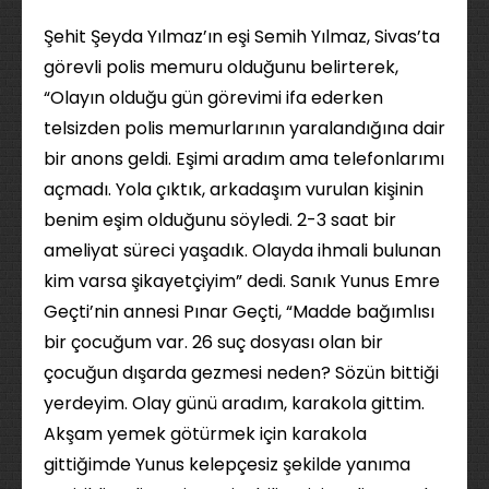
Şehit Şeyda Yılmaz’ın eşi Semih Yılmaz, Sivas’ta
görevli polis memuru olduğunu belirterek,
“Olayın olduğu gün görevimi ifa ederken
telsizden polis memurlarının yaralandığına dair
bir anons geldi. Eşimi aradım ama telefonlarımı
açmadı. Yola çıktık, arkadaşım vurulan kişinin
benim eşim olduğunu söyledi. 2-3 saat bir
ameliyat süreci yaşadık. Olayda ihmali bulunan
kim varsa şikayetçiyim” dedi. Sanık Yunus Emre
Geçti’nin annesi Pınar Geçti, “Madde bağımlısı
bir çocuğum var. 26 suç dosyası olan bir
çocuğun dışarda gezmesi neden? Sözün bittiği
yerdeyim. Olay günü aradım, karakola gittim.
Akşam yemek götürmek için karakola
gittiğimde Yunus kelepçesiz şekilde yanıma