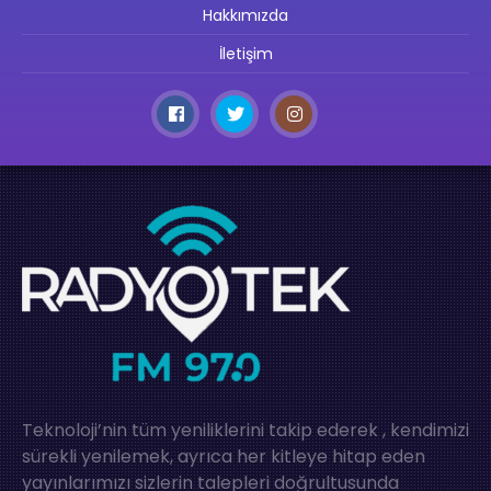
Hakkımızda
İletişim
Teknoloji’nin tüm yeniliklerini takip ederek , kendimizi
sürekli yenilemek, ayrıca her kitleye hitap eden
yayınlarımızı sizlerin talepleri doğrultusunda