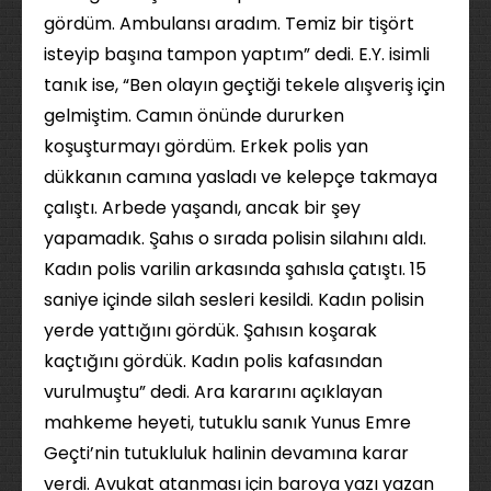
gördüm. Ambulansı aradım. Temiz bir tişört
isteyip başına tampon yaptım” dedi. E.Y. isimli
tanık ise, “Ben olayın geçtiği tekele alışveriş için
gelmiştim. Camın önünde dururken
koşuşturmayı gördüm. Erkek polis yan
dükkanın camına yasladı ve kelepçe takmaya
çalıştı. Arbede yaşandı, ancak bir şey
yapamadık. Şahıs o sırada polisin silahını aldı.
Kadın polis varilin arkasında şahısla çatıştı. 15
saniye içinde silah sesleri kesildi. Kadın polisin
yerde yattığını gördük. Şahısın koşarak
kaçtığını gördük. Kadın polis kafasından
vurulmuştu” dedi. Ara kararını açıklayan
mahkeme heyeti, tutuklu sanık Yunus Emre
Geçti’nin tutukluluk halinin devamına karar
verdi. Avukat atanması için baroya yazı yazan