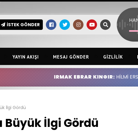
İSTEK GÖNDER
YAYIN AKIŞI
MESAJ GÖNDER
GIZLILIK
IRMAK EBRAR KINGIR:
HİLMİ ERSİN KINGIR 
ük İlgi Gördü
 Büyük İlgi Gördü