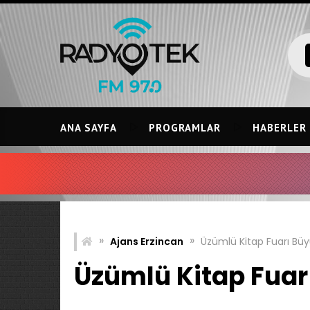
Skip
to
content
ANA SAYFA
PROGRAMLAR
HABERLER
»
»
Ajans Erzincan
Üzümlü Kitap Fuarı Büy
Üzümlü Kitap Fuarı