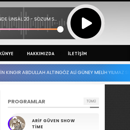
HANDE UNSAL 20 - SOZUM SOZ
KÜNYE
HAKKIMIZDA
İLETIŞIM
ABDULLAH ALTINGÖZ ALİ GÜNEY MELİH YILMAZ SERDAR AYD
PROGRAMLAR
TÜMÜ
ARIF GÜVEN SHOW
TIME