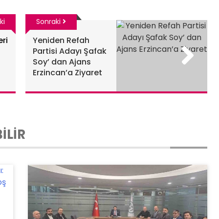
ki
Sonraki
ri
Yeniden Refah
Partisi Adayı Şafak
Soy’ dan Ajans
Erzincan’a Ziyaret
İLİR