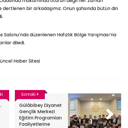
. Odasında makamında oturan değil her zaman
yle dertlenen bir arkadaşımız. Onun şahsında bütün din
i.
s Salonu’nda düzenlenen Hafızlık Bölge Yarışması’na
ılar diledi.
Güncel Haber Sitesi
ki
Sonraki
.
Gülâbibey Diyanet
Gençlik Merkezi
Eğitim Programları
Faaliyetlerine