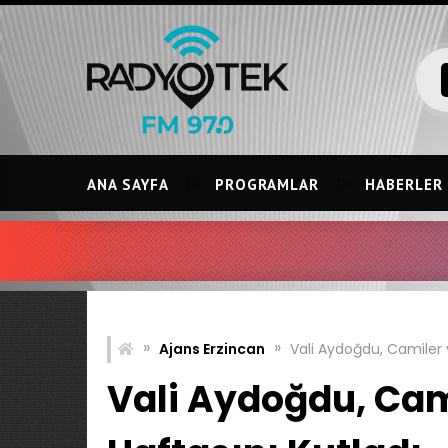
Skip
to
content
ANA SAYFA
PROGRAMLAR
HABERLER
»
»
Ajans Erzincan
Vali Aydoğdu, Camiler v
Vali Aydoğdu, Cami