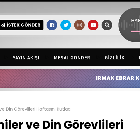
İSTEK GÖNDER
YAYIN AKIŞI
MESAJ GÖNDER
GIZLILIK
IRMAK EBRAR KINGIR:
HİLMİ ERSİN
e Din Görevlileri Haftasını Kutladı
ler ve Din Görevlileri