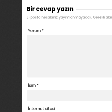
Bir cevap yazın
E-posta hesabınız yayımlanmayacak.
Gerekli ala
Yorum
*
İsim
*
İnternet sitesi