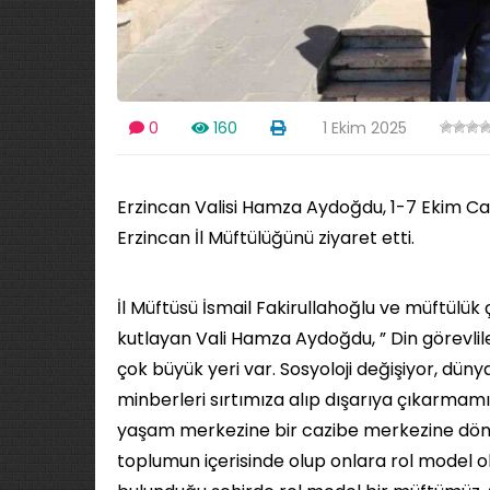
0
160
1 Ekim 2025
Erzincan Valisi Hamza Aydoğdu, 1-7 Ekim Ca
Erzincan İl Müftülüğünü ziyaret etti.
İl Müftüsü İsmail Fakirullahoğlu ve müftülük 
kutlayan Vali Hamza Aydoğdu, ” Din görevlil
çok büyük yeri var. Sosyoloji değişiyor, düny
minberleri sırtımıza alıp dışarıya çıkarmamı
yaşam merkezine bir cazibe merkezine dönü
toplumun içerisinde olup onlara rol model