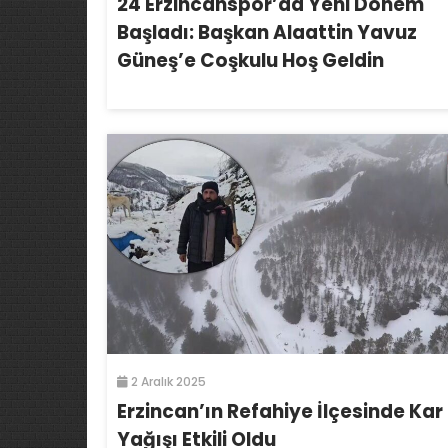
24 Erzincanspor’da Yeni Dönem
Başladı: Başkan Alaattin Yavuz
Güneş’e Coşkulu Hoş Geldin
2 Aralık 2025
Erzincan’ın Refahiye İlçesinde Kar
Yağışı Etkili Oldu