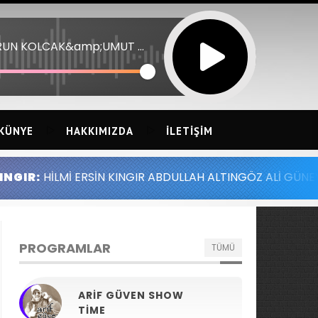
HARUN KOLCAK&amp;UMUT KUZEY 19 - MUPTELAYIM SANA
KÜNYE
HAKKIMIZDA
İLETIŞIM
 KINGIR ABDULLAH ALTINGÖZ ALİ GÜNEY MELİH YILMAZ SE
PROGRAMLAR
TÜMÜ
ARIF GÜVEN SHOW
TIME