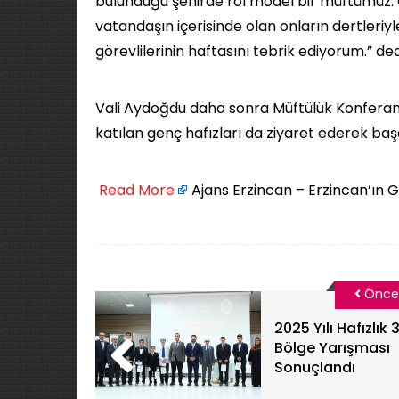
bulunduğu şehirde rol model bir müftümüz
vatandaşın içerisinde olan onların dertleri
görevlilerinin haftasını tebrik ediyorum.” ded
Vali Aydoğdu daha sonra Müftülük Konferan
katılan genç hafızları da ziyaret ederek başar
​
Read More
Ajans Erzincan – Erzincan’ın 
Önce
2025 Yılı Hafızlık 3
Bölge Yarışması
Sonuçlandı