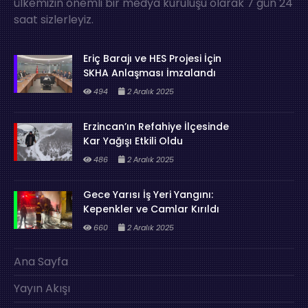
ülkemizin önemli bir medya kuruluşu olarak 7 gün 24
saat sizlerleyiz.
Eriç Barajı ve HES Projesi İçin
SKHA Anlaşması İmzalandı
494
2 Aralık 2025
Erzincan’ın Refahiye İlçesinde
Kar Yağışı Etkili Oldu
486
2 Aralık 2025
Gece Yarısı İş Yeri Yangını:
Kepenkler ve Camlar Kırıldı
660
2 Aralık 2025
Ana Sayfa
Yayın Akışı