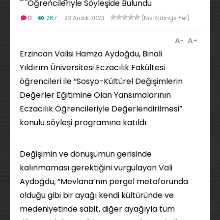
0
267
23 Aralık 2023
(No Ratings Yet)
-
+
Erzincan Valisi Hamza Aydoğdu, Binali
Yıldırım Üniversitesi Eczacılık Fakültesi
öğrencileri ile “Sosyo-Kültürel Değişimlerin
Değerler Eğitimine Olan Yansımalarının
Eczacılık Öğrencileriyle Değerlendirilmesi”
konulu söyleşi programına katıldı.
Değişimin ve dönüşümün gerisinde
kalınmaması gerektiğini vurgulayan Vali
Aydoğdu, “Mevlana’nın pergel metaforunda
olduğu gibi bir ayağı kendi kültüründe ve
medeniyetinde sabit, diğer ayağıyla tüm