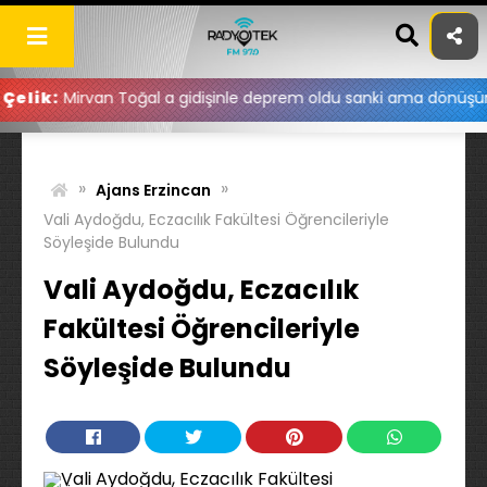
Skip
to
content
van Toğal a gidişinle deprem oldu sanki ama dönüşünle bayram 
»
»
Ajans Erzincan
Vali Aydoğdu, Eczacılık Fakültesi Öğrencileriyle
Söyleşide Bulundu
Vali Aydoğdu, Eczacılık
Fakültesi Öğrencileriyle
Söyleşide Bulundu