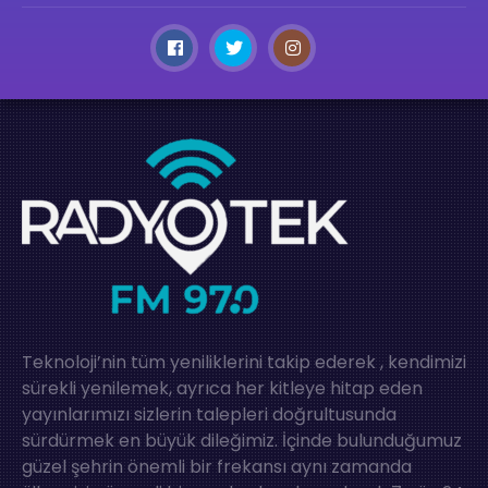
Teknoloji’nin tüm yeniliklerini takip ederek , kendimizi
sürekli yenilemek, ayrıca her kitleye hitap eden
yayınlarımızı sizlerin talepleri doğrultusunda
sürdürmek en büyük dileğimiz. İçinde bulunduğumuz
güzel şehrin önemli bir frekansı aynı zamanda