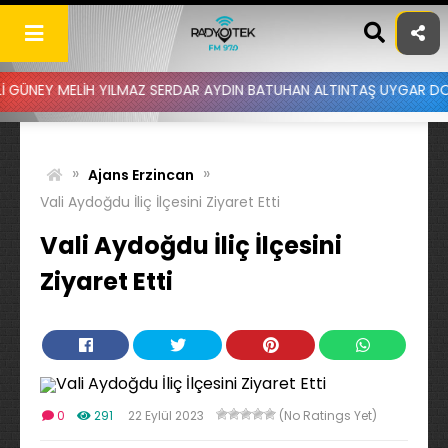
Skip
to
content
ELİH YILMAZ SERDAR AYDIN BATUHAN ALTINTAŞ UYGAR DOĞANAY - DU
»
»
Ajans Erzincan
Vali Aydoğdu İliç İlçesini Ziyaret Etti
Vali Aydoğdu İliç İlçesini
Ziyaret Etti
0
291
22 Eylül 2023
(No Ratings Yet)