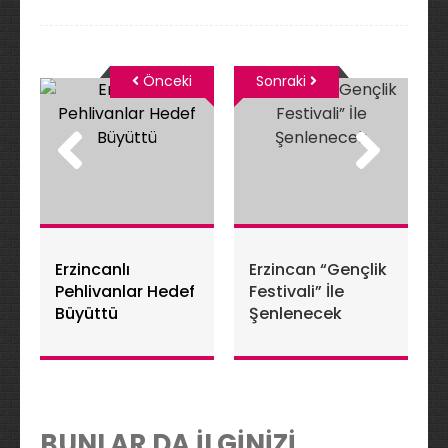
Önceki
Sonraki
Erzincanlı
Erzincan “Gençlik
Pehlivanlar Hedef
Festivali” İle
Büyüttü
Şenlenecek
BUNLAR DA İLGİNİZİ