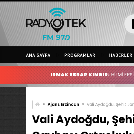
Skip
to
content
ANA SAYFA
PROGRAMLAR
HABERLER
IRMAK EBRAR KINGIR:
HİLMİ ERSİN KINGIR ABDU
»
»
Ajans Erzincan
Vali Aydoğdu, Şehit J
Vali Aydoğdu, Şeh