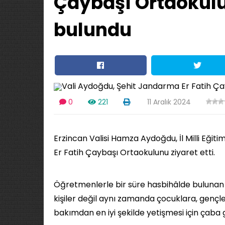
Çaybaşı Ortaokul
bulundu
0
221
11 Aralık 2024
Erzincan Valisi Hamza Aydoğdu, İl Milli Eğit
Er Fatih Çaybaşı Ortaokulunu ziyaret etti.
Öğretmenlerle bir süre hasbihâlde bulunan
kişiler değil aynı zamanda çocuklara, gençl
bakımdan en iyi şekilde yetişmesi için çaba g