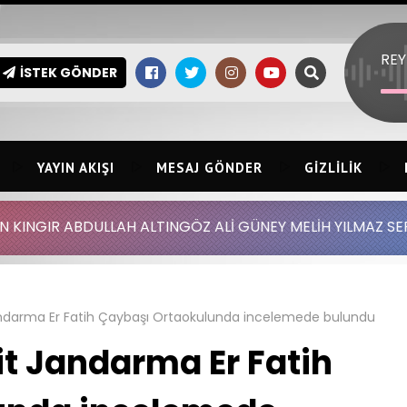
REY
İSTEK GÖNDER
YAYIN AKIŞI
MESAJ GÖNDER
GIZLILIK
LLAH ALTINGÖZ ALİ GÜNEY MELİH YILMAZ SERDAR AYDIN B
andarma Er Fatih Çaybaşı Ortaokulunda incelemede bulundu
it Jandarma Er Fatih