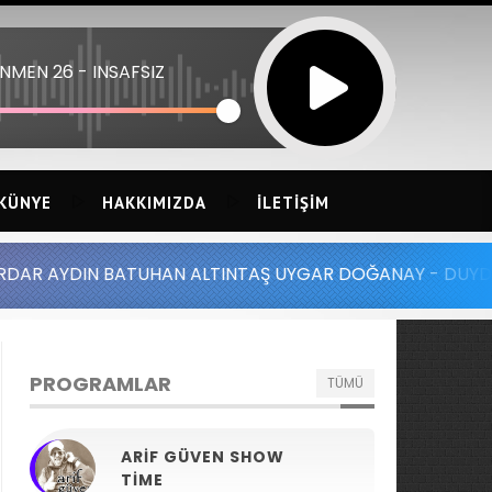
NMEN 26 - INSAFSIZ
KÜNYE
HAKKIMIZDA
İLETIŞIM
ATUHAN ALTINTAŞ UYGAR DOĞANAY - DUYDUM Kİ BİR KIZIN
PROGRAMLAR
TÜMÜ
ARIF GÜVEN SHOW
TIME