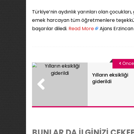
Türkiye’nin aydınlık yarınları olan çocukları,
emek harcayan tüm öğretmenlere teşekkür 
başarılar diledi. ​
Read More
Ajans Erzincan
Önce
Yılların eksikliği
giderildi
BUNLAR DA İLGİNİZİ ÇEKEB