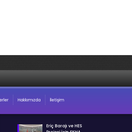
rler
Hakkımızda
İletişim
Eriç Barajı ve HES
Projesi İçin SKHA