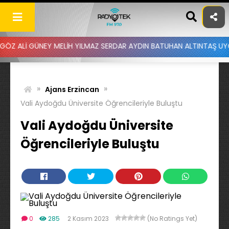
Skip
to
content
ÜNEY MELİH YILMAZ SERDAR AYDIN BATUHAN ALTINTAŞ UYGAR DOĞANA
»
»
Ajans Erzincan
Vali Aydoğdu Üniversite Öğrencileriyle Buluştu
Vali Aydoğdu Üniversite
Öğrencileriyle Buluştu
0
285
2 Kasım 2023
(No Ratings Yet)