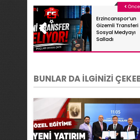
Önce
Erzincanspor’un
Gizemli Transferi
Sosyal Medyayı
Salladı
BUNLAR DA İLGİNİZİ ÇEKEB