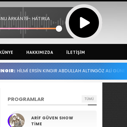
NU ARKAN 19- HATIRLA
KÜNYE
HAKKIMIZDA
İLETIŞIM
RSİN KINGIR ABDULLAH ALTINGÖZ ALİ GÜNEY MELİH YILMA
PROGRAMLAR
TÜMÜ
ARIF GÜVEN SHOW
TIME