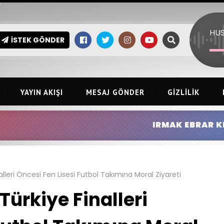
HUS
İSTEK GÖNDER
YAYIN AKIŞI
MESAJ GÖNDER
GIZLILIK
IRMAK EBRAR KINGIR:
HİLMİ E
lleri Öncesi Fen Lisesi Futbol Takımına Moral Ziyareti
ürkiye Finalleri