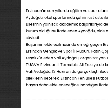
Erzincan’ın son yıllarda eğitim ve spor alanı
Aydoğdu, okul sporlarında şehrin üst üste iki 
Lisesi’nin yalnızca akademik başarılarıyla d
kurum olduğunu ifade eden Aydoğdu, elde ed
söyledi.
Başarının elde edilmesinde emeği geçen Erzi
Erzincan Gençlik ve Spor İl Müdürü Fatih Ç
teşekkür eden Vali Aydoğdu, organizasyonu d
TÜGVA Erzincan İl Temsilcisi Ali Ersü’ye de k
Vali Aydoğdu, 13 Haziran’da gerçekleştirilec
dileklerini ileterek, Erzincan Fen Lisesi Fut
başarı daha elde edeceğine inandığını ifade 