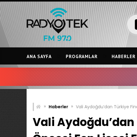
Skip
to
content
ANA SAYFA
PROGRAMLAR
HABERLER
»
»
Haberler
Vali Aydoğdu’dan Türkiye Fina
Vali Aydoğdu’dan T