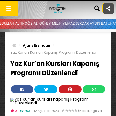
Skip
to
content
TINGÖZ ALİ GÜNEY MELİH YILMAZ SERDAR AYDIN BATUHAN ALTINTAŞ 
»
»
Ajans Erzincan
Yaz Kur’an Kursları Kapanış Programı Düzenlendi
Yaz Kur’an Kursları Kapanış
Programı Düzenlendi
0
293
12 Ağustos 2023
(No Ratings Yet)