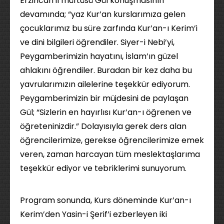
Erzincan il müftüsü Gül konuşmasının
devamında; “yaz Kur’an kurslarımıza gelen
çocuklarımız bu süre zarfında Kur’an-ı Kerim’i
ve dini bilgileri öğrendiler. Siyer-i Nebi’yi,
Peygamberimizin hayatını, İslam’ın güzel
ahlakını öğrendiler. Buradan bir kez daha bu
yavrularımızın ailelerine teşekkür ediyorum.
Peygamberimizin bir müjdesini de paylaşan
Gül; “Sizlerin en hayırlısı Kur’an-ı öğrenen ve
öğreteninizdir.” Dolayısıyla gerek ders alan
öğrencilerimize, gerekse öğrencilerimize emek
veren, zaman harcayan tüm meslektaşlarıma
teşekkür ediyor ve tebriklerimi sunuyorum.
Program sonunda, Kurs döneminde Kur’an-ı
Kerim’den Yasin-i Şerif’i ezberleyen iki